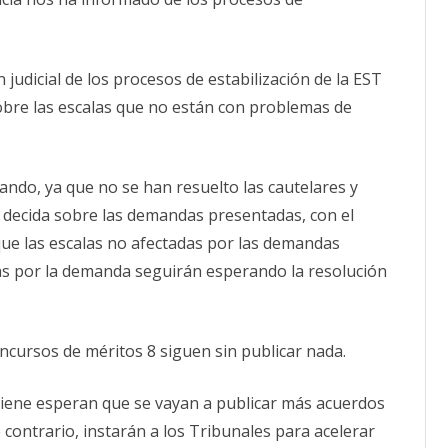
situación
CALENDARIO
actual
ACTUALIDAD
AFILIACIÓN
 judicial de los procesos de estabilización de la EST
PUBLICACIONES
sobre las escalas que no están con problemas de
IMÁGENES FEMINISTAS
MUJERES DE LA INTERSINDICAL
ando, ya que no se han resuelto las cautelares y
n decida sobre las demandas presentadas, con el
 que las escalas no afectadas por las demandas
das por la demanda seguirán esperando la resolución
oncursos de méritos 8 siguen sin publicar nada.
viene esperan que se vayan a publicar más acuerdos
contrario, instarán a los Tribunales para acelerar