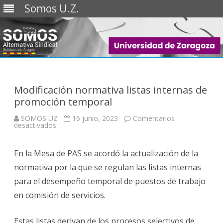
Somos U.Z.
Saltar
al
contenido
Modificación normativa listas internas de
promoción temporal
SOMOS UZ
16 junio, 2023
Comentarios
en
desactivados
Modificación
normativa
listas
En la Mesa de PAS se acordó la actualización de la
internas
de
normativa por la que se regulan las listas internas
promoción
temporal
para el desempeño temporal de puestos de trabajo
en comisión de servicios.
Estas listas derivan de los procesos selectivos de