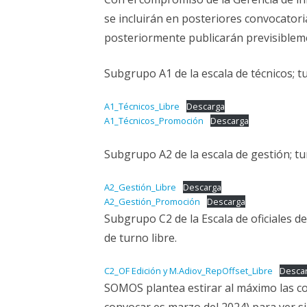
ELECCIONES UZ 2015
se incluirán en posteriores convocatori
FEMINISMO E IGUALDAD
posteriormente publicarán previsibleme
ESTATUTOS
Subgrupo A1 de la escala de técnicos; t
A1_Técnicos_Libre
Descarga
A1_Técnicos_Promoción
Descarga
Subgrupo A2 de la escala de gestión; tu
A2_Gestión_Libre
Descarga
A2_Gestión_Promoción
Descarga
Subgrupo C2 de la Escala de oficiales de
de turno libre.
C2_OF Edición y M.Adiov_RepOffset_Libre
Desca
SOMOS plantea estirar al máximo las co
convocar es marzo del 2024) para ver si,