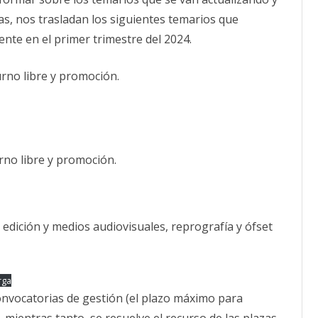
CALENDARIO
as, nos trasladan los siguientes temarios que
ACTUALIDAD
nte en el primer trimestre del 2024.
AFILIACIÓN
PUBLICACIONES
urno libre y promoción.
IMÁGENES FEMINISTAS
MUJERES DE LA INTERSINDICAL
rno libre y promoción.
 edición y medios audiovisuales, reprografía y ófset
rga
nvocatorias de gestión (el plazo máximo para
 mientras tanto, se resuelve el recurso de las plazas