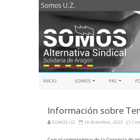
Somos U.Z.
INICIO
SOMOS
PAS
PD
REPRESENTANTES SOMOS PTGAS
GUÍA LABORAL D
2023
Información sobre Te
MESA DE PAS
REPRESENTANTES SOMOS PDI
SOMOS UZ
18 diciembre, 2023
Com
ELECCIONES SINDICALES 2023
Con el compromiso de la Gerencia de in