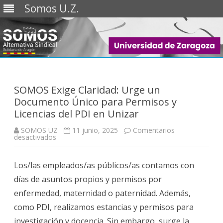
Somos U.Z.
Saltar
al
contenido
SOMOS Exige Claridad: Urge un
Documento Único para Permisos y
Licencias del PDI en Unizar
SOMOS UZ
11 junio, 2025
Comentarios
en
desactivados
SOMOS
Exige
Claridad:
Los/las empleados/as públicos/as contamos con
Urge
un
días de asuntos propios y permisos por
Documento
Único
enfermedad, maternidad o paternidad. Además,
para
Permisos
como PDI, realizamos estancias y permisos para
y
Licencias
investigación y docencia. Sin embargo, surge la
del