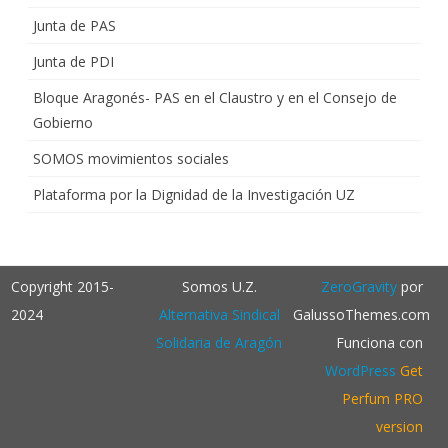
Junta de PAS
Junta de PDI
Bloque Aragonés- PAS en el Claustro y en el Consejo de
Gobierno
SOMOS movimientos sociales
Plataforma por la Dignidad de la Investigación UZ
Copyright 2015-
Somos U.Z.
ZeroGravity
por
2024
Alternativa Sindical
GalussoThemes.com
Solidaria de Aragón
Funciona con
WordPress
Get
Perfum PRO
version