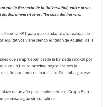
implementación
grupo
CALENDARIO
porque la Gerencia de la Universidad, entre otras
B:
No
ACTUALIDAD
tulados universitarios. “En casa del herrero,
avanzar
AFILIACIÓN
en
PUBLICACIONES
la
negociación
nos
IMÁGENES FEMINISTAS
llevará
isión de la RPT para que se adapte a la realidad de
al
conflicto.
os equitativos viene siendo el “talón de Aquiles” de la
MUJERES DE LA INTERSINDICAL
ales que se aprueban desde la bancada sindical por
 que en un futuro próximo negociaremos la
 tras año ponemos de manifiesto. Sin embargo, ese
 plazo de un año para implementar el Grupo B en
compromiso sigue sin cumplirse.