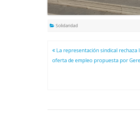
Solidaridad
Navegación
La representación sindical rechaza 
de
oferta de empleo propuesta por Gere
entradas