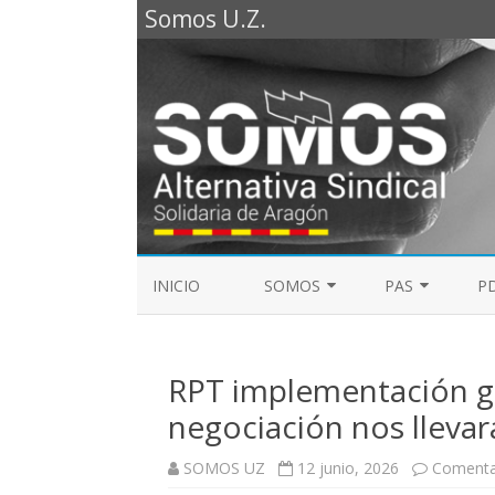
Somos U.Z.
INICIO
SOMOS
PAS
PD
REPRESENTANTES SOMOS PTGAS
GUÍA LABORAL D
2023
RPT implementación gr
MESA DE PAS
REPRESENTANTES SOMOS PDI
negociación nos llevará
ELECCIONES SINDICALES 2023
SOMOS UZ
12 junio, 2026
Comenta