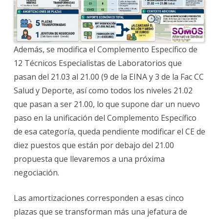
de
la
RPT
que
supone
la
creación
de
Además, se modifica el Complemento Específico de
32
plazas:
12 Técnicos Especialistas de Laboratorios que
5
que
pasan del 21.03 al 21.00 (9 de la EINA y 3 de la Fac CC
se
transforman
Salud y Deporte, así como todos los niveles 21.02
en
grupos
que pasan a ser 21.00, lo que supone dar un nuevo
altos
y
paso en la unificación del Complemento Específico
27
nuevas
de esa categoría, queda pendiente modificar el CE de
(7
de
diez puestos que están por debajo del 21.00
ellas
en
propuesta que llevaremos a una próxima
Teruel)
negociación.
Las amortizaciones corresponden a esas cinco
plazas que se transforman más una jefatura de