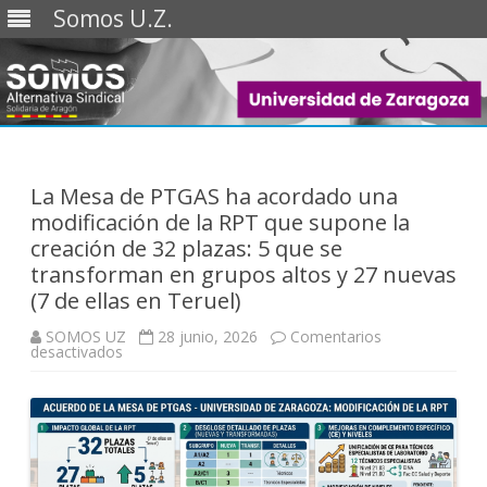
Somos U.Z.
Saltar
al
contenido
La Mesa de PTGAS ha acordado una
modificación de la RPT que supone la
creación de 32 plazas: 5 que se
transforman en grupos altos y 27 nuevas
(7 de ellas en Teruel)
SOMOS UZ
28 junio, 2026
Comentarios
en
desactivados
La
Mesa
de
PTGAS
ha
acordado
una
modificación