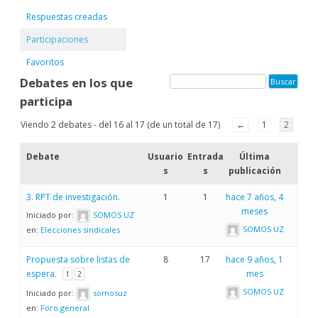
Respuestas creadas
Participaciones
Favoritos
Debates en los que
participa
Viendo 2 debates - del 16 al 17 (de un total de 17)
←
1
2
Debate
Usuario
Entrada
Última
s
s
publicación
3. RPT de investigación.
1
1
hace 7 años, 4
meses
Iniciado por:
SOMOS UZ
SOMOS UZ
en:
Elecciones sindicales
Propuesta sobre listas de
8
17
hace 9 años, 1
espera.
mes
1
2
SOMOS UZ
Iniciado por:
somosuz
en:
Foro general