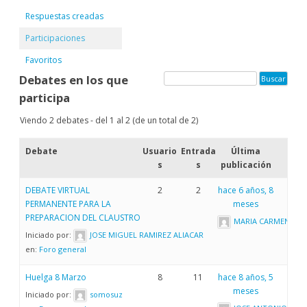
Respuestas creadas
Participaciones
Favoritos
Debates en los que
participa
Viendo 2 debates - del 1 al 2 (de un total de 2)
Debate
Usuario
Entrada
Última
s
s
publicación
DEBATE VIRTUAL
2
2
hace 6 años, 8
PERMANENTE PARA LA
meses
PREPARACION DEL CLAUSTRO
MARIA CARMEN ARI
Iniciado por:
JOSE MIGUEL RAMIREZ ALIACAR
en:
Foro general
Huelga 8 Marzo
8
11
hace 8 años, 5
meses
Iniciado por:
somosuz