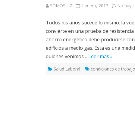
ELECCIONES UZ 2015
SOMOS UZ
4 enero, 2017
No hay 
FEMINISMO E IGUALDAD
Todos los años sucede lo mismo: la vuelt
ESTATUTOS
convierte en una prueba de resistencia f
ahorro energético debe producirse con el
edificios a medio gas. Esta es una med
quienes venimos…
Leer más »
Salud Laboral
condiciones de trabaj