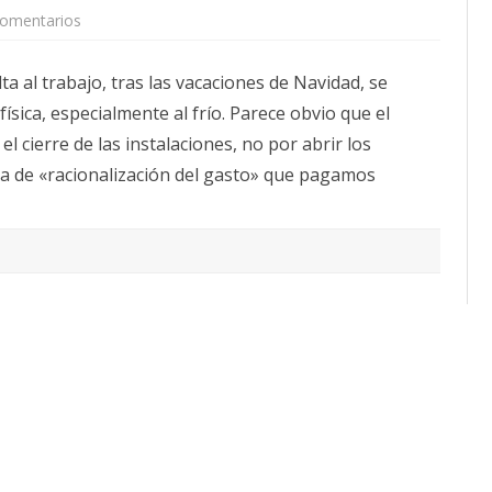
en
comentarios
CALENDARIO
Congeladora
ACTUALIDAD
vuelta
al
AFILIACIÓN
a al trabajo, tras las vacaciones de Navidad, se
trabajo.
PUBLICACIONES
ísica, especialmente al frío. Parece obvio que el
IMÁGENES FEMINISTAS
 cierre de las instalaciones, no por abrir los
ida de «racionalización del gasto» que pagamos
MUJERES DE LA INTERSINDICAL
o