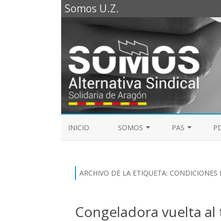
Somos U.Z.
INICIO
SOMOS
PAS
PD
REPRESENTANTES SOMOS PTGAS
GUÍA LABORAL D
2023
MESA DE PAS
ARCHIVO DE LA ETIQUETA:
CONDICIONES 
REPRESENTANTES SOMOS PDI
ELECCIONES SINDICALES 2023
Congeladora vuelta al 