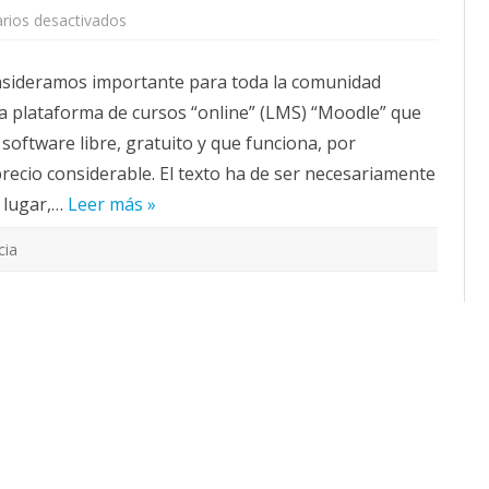
en
rios desactivados
CALENDARIO
Sobre
ACTUALIDAD
BlackBoard
y
AFILIACIÓN
sideramos importante para toda la comunidad
Moodle
PUBLICACIONES
r la plataforma de cursos “online” (LMS) “Moodle” que
IMÁGENES FEMINISTAS
 software libre, gratuito y que funciona, por
recio considerable. El texto ha de ser necesariamente
MUJERES DE LA INTERSINDICAL
 lugar,…
Leer más »
cia