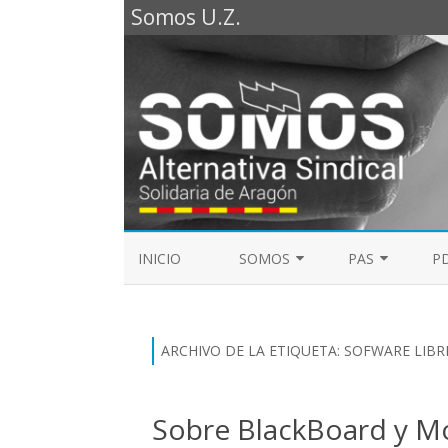
Somos U.Z.
INICIO
SOMOS
PAS
PD
REPRESENTANTES SOMOS PTGAS
GUÍA LABORAL D
2023
MESA DE PAS
ARCHIVO DE LA ETIQUETA:
SOFWARE LIBR
REPRESENTANTES SOMOS PDI
ELECCIONES SINDICALES 2023
Sobre BlackBoard y M