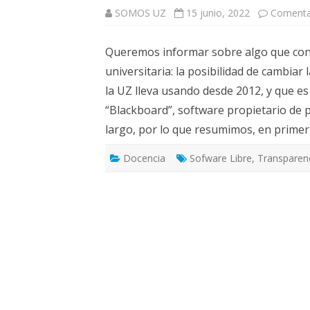
ELECCIONES UZ 2015
SOMOS UZ
15 junio, 2022
Comenta
FEMINISMO E IGUALDAD
Queremos informar sobre algo que con
ESTATUTOS
universitaria: la posibilidad de cambia
la UZ lleva usando desde 2012, y que es
“Blackboard”, software propietario de p
largo, por lo que resumimos, en primer
Docencia
Sofware Libre
,
Transparen