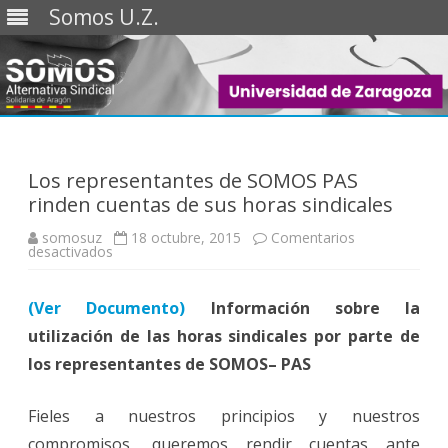
Somos U.Z.
Saltar
al
contenido
Los representantes de SOMOS PAS
rinden cuentas de sus horas sindicales
somosuz
18 octubre, 2015
Comentarios
en
desactivados
Los
representantes
de
(Ver Documento)
SOMOS
Información sobre la
PAS
utilización de las horas sindicales por parte de
rinden
cuentas
los representantes de SOMOS
de
– PAS
sus
horas
sindicales
Fieles a nuestros principios y nuestros
compromisos, queremos rendir cuentas ante