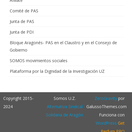
Afíliate
Comité de PAS
Junta de PAS
Junta de PDI
Bloque Aragonés- PAS en el Claustro y en el Consejo de
Gobierno
SOMOS movimientos sociales
Plataforma por la Dignidad de la Investigación UZ
Copyright 2015-
Somos U.Z.
ZeroGravity
por
2024
Alternativa Sindical
GalussoThemes.com
Solidaria de Aragón
Funciona con
WordPress
Get
Perfum PRO