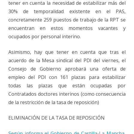
tener en cuenta la necesidad de estabilizar más del
la
Oferta
30% de temporalidad existente en el PAS,
de
Emple
concretamente 259 puestos de trabajo de la RPT se
encuentran en estos momentos vacantes y
ocupados por personal interino.
Asimismo, hay que tener en cuenta que tras el
acuerdo de la Mesa sindical del PDI del viernes, el
Consejo de Gobierno aprobará una oferta de
empleo del PDI con 161 plazas para estabilizar
todas las plazas que están ocupadas por
Contratados doctores interinos (como consecuencia
de la restricción de la tasa de reposición)
ELIMINACIÓN DE LA TASA DE REPOSICIÓN
Según informa el Gobierno de Castilla-La Mancha,