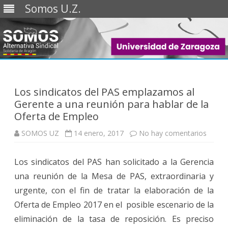
Somos U.Z.
Saltar
al
contenido
Los sindicatos del PAS emplazamos al
Gerente a una reunión para hablar de la
Oferta de Empleo
en
SOMOS UZ
14 enero, 2017
No hay comentarios
Los
sindic
del
Los sindicatos del PAS han solicitado a la Gerencia
PAS
empla
una reunión de la Mesa de PAS, extraordinaria y
al
Geren
urgente, con el fin de tratar la elaboración de la
a
una
Oferta de Empleo 2017 en el posible escenario de la
reunió
para
eliminación de la tasa de reposición. Es preciso
hablar
de