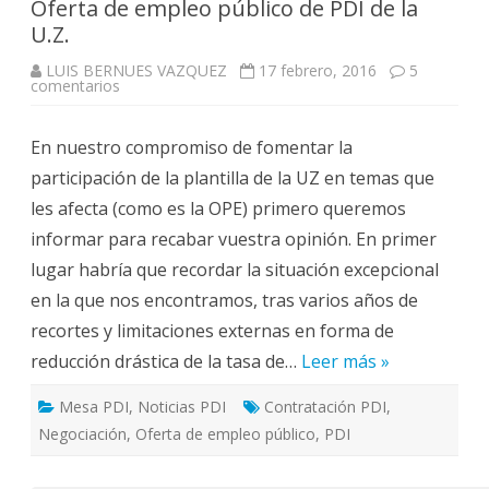
Oferta de empleo público de PDI de la
U.Z.
LUIS BERNUES VAZQUEZ
17 febrero, 2016
5
en
comentarios
Oferta
de
empleo
En nuestro compromiso de fomentar la
público
de
participación de la plantilla de la UZ en temas que
PDI
de
les afecta (como es la OPE) primero queremos
la
U.Z.
informar para recabar vuestra opinión. En primer
lugar habría que recordar la situación excepcional
en la que nos encontramos, tras varios años de
recortes y limitaciones externas en forma de
reducción drástica de la tasa de…
Leer más »
Mesa PDI
,
Noticias PDI
Contratación PDI
,
Negociación
,
Oferta de empleo público
,
PDI