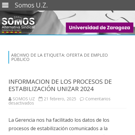
Somos U.Z.
Saltar
al
contenido
ARCHIVO DE LA ETIQUETA:
OFERTA DE EMPLEO
PÚBLICO
INFORMACION DE LOS PROCESOS DE
ESTABILIZACIÓN UNIZAR 2024
SOMOS UZ
21 febrero, 2025
Comentarios
en
desactivados
INFORMACION
DE
LOS
La Gerencia nos ha facilitado los datos de los
PROCESOS
DE
procesos de estabilización comunicados a la
ESTABILIZACIÓN
UNIZAR