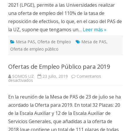
2021 (LPGE), permite a las Universidades realizar
una oferta de empleo del 110% de la tasa de
reposición de efectivos, lo que, en el caso del PAS de
la UZ, supone que tengamos un…
Leer más »
Mesa PAS
,
Oferta de Empleo
Mesa de PAS
,
Oferta de empleo público
Ofertas de Empleo Público para 2019
SOMOS UZ
23 julio, 2019
Comentarios
en
desactivados
Ofertas
de
Empleo
En la reunión de la Mesa de PAS de 23 de julio se ha
Público
para
acordado la Oferta para 2019. En total 32 Plazas: 20
2019
de la Escala Auxiliar y 12 de la Escala Auxiliar de
Servicios Generales, que añadidas a la oferta de
2018 (que contiene un total de 111 plazas de todas