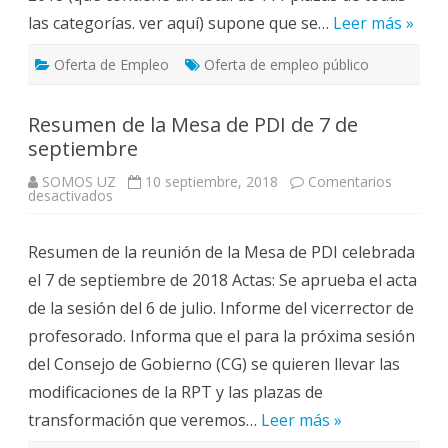
las categorías. ver aquí) supone que se…
Leer más »
Oferta de Empleo
Oferta de empleo público
Resumen de la Mesa de PDI de 7 de
septiembre
SOMOS UZ
10 septiembre, 2018
Comentarios
en
desactivados
Resumen
de
la
Resumen de la reunión de la Mesa de PDI celebrada
Mesa
de
el 7 de septiembre de 2018 Actas: Se aprueba el acta
PDI
de
de la sesión del 6 de julio. Informe del vicerrector de
7
de
profesorado. Informa que el para la próxima sesión
septiembre
del Consejo de Gobierno (CG) se quieren llevar las
modificaciones de la RPT y las plazas de
transformación que veremos…
Leer más »