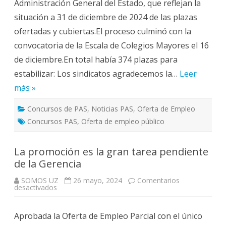
Administración General del Estado, que reflejan la
2024
situación a 31 de diciembre de 2024 de las plazas
ofertadas y cubiertas.El proceso culminó con la
convocatoria de la Escala de Colegios Mayores el 16
de diciembre.En total había 374 plazas para
estabilizar: Los sindicatos agradecemos la…
Leer
más »
Concursos de PAS
,
Noticias PAS
,
Oferta de Empleo
Concursos PAS
,
Oferta de empleo público
La promoción es la gran tarea pendiente
de la Gerencia
SOMOS UZ
26 mayo, 2024
Comentarios
en
desactivados
La
promoción
es
Aprobada la Oferta de Empleo Parcial con el único
la
gran