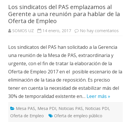
Los sindicatos del PAS emplazamos al
Gerente a una reunión para hablar de la
Oferta de Empleo
en
SOMOS UZ
14 enero, 2017
No hay comentarios
Los
sindic
del
Los sindicatos del PAS han solicitado a la Gerencia
PAS
empla
una reunión de la Mesa de PAS, extraordinaria y
al
Geren
urgente, con el fin de tratar la elaboración de la
a
una
Oferta de Empleo 2017 en el posible escenario de la
reunió
para
eliminación de la tasa de reposición. Es preciso
hablar
de
tener en cuenta la necesidad de estabilizar más del
la
Oferta
30% de temporalidad existente en…
Leer más »
de
Emple
Mesa PAS
,
Mesa PDI
,
Noticias PAS
,
Noticias PDI
,
Oferta de Empleo
Oferta de empleo público