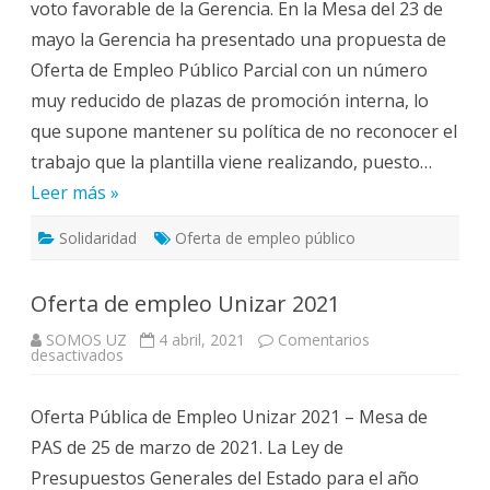
voto favorable de la Gerencia. En la Mesa del 23 de
tarea
pendiente
mayo la Gerencia ha presentado una propuesta de
de
la
Oferta de Empleo Público Parcial con un número
Gerencia
muy reducido de plazas de promoción interna, lo
que supone mantener su política de no reconocer el
trabajo que la plantilla viene realizando, puesto…
Leer más »
Solidaridad
Oferta de empleo público
Oferta de empleo Unizar 2021
SOMOS UZ
4 abril, 2021
Comentarios
en
desactivados
Oferta
de
empleo
Oferta Pública de Empleo Unizar 2021 – Mesa de
Unizar
2021
PAS de 25 de marzo de 2021. La Ley de
Presupuestos Generales del Estado para el año