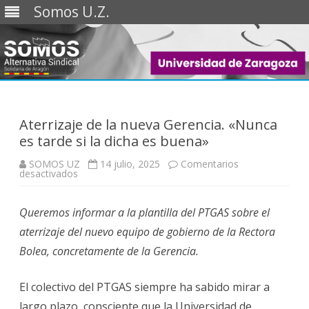
Somos U.Z.
Saltar
al
contenido
Aterrizaje de la nueva Gerencia. «Nunca
es tarde si la dicha es buena»
SOMOS UZ
14 julio, 2025
Comentarios
en
desactivados
Aterrizaje
de
la
Queremos informar a la plantilla del PTGAS sobre el
nueva
Gerencia.
aterrizaje del nuevo equipo de gobierno de la Rectora
«Nunca
es
Bolea, concretamente de la Gerencia.
tarde
si
la
dicha
El colectivo del PTGAS siempre ha sabido mirar a
es
buena»
largo plazo, consciente que la Universidad de