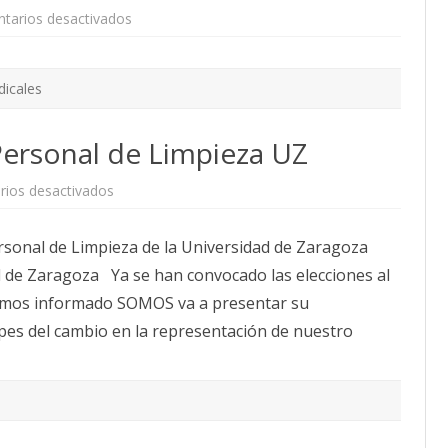
en
tarios desactivados
CALENDARIO
El
ACTUALIDAD
14
de
AFILIACIÓN
febrero:
PUBLICACIONES
elecciones
dicales
Personal
de
IMÁGENES FEMINISTAS
Limpieza
Personal de Limpieza UZ
UZ
MUJERES DE LA INTERSINDICAL
en
ios desactivados
Elecciones
Sindicales
Personal
nal de Limpieza de la Universidad de Zaragoza
de
Limpieza
d de Zaragoza Ya se han convocado las elecciones al
UZ
íamos informado SOMOS va a presentar su
ipes del cambio en la representación de nuestro