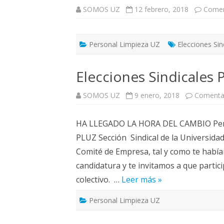
ELECCIONES UZ 2015
SOMOS UZ
12 febrero, 2018
Comen
FEMINISMO E IGUALDAD
ESTATUTOS
Personal Limpieza UZ
Elecciones Sin
Elecciones Sindicales 
SOMOS UZ
9 enero, 2018
Comentar
HA LLEGADO LA HORA DEL CAMBIO Perso
PLUZ Sección Sindical de la Universida
Comité de Empresa, tal y como te hab
candidatura y te invitamos a que partic
colectivo. …
Leer más »
Personal Limpieza UZ