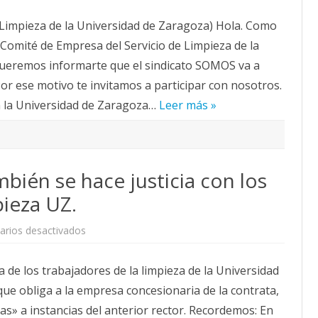
PLUZ
(Personal
impieza de la Universidad de Zaragoza) Hola. Como
Limpieza
Universidad
l Comité de Empresa del Servicio de Limpieza de la
de
Zaragoza)
queremos informarte que el sindicato SOMOS va a
or ese motivo te invitamos a participar con nosotros.
n la Universidad de Zaragoza…
Leer más »
bién se hace justicia con los
pieza UZ.
en
rios desactivados
Tres
años
después,
de los trabajadores de la limpieza de la Universidad
también
se
e obliga a la empresa concesionaria de la contrata,
hace
justicia
das» a instancias del anterior rector. Recordemos: En
con