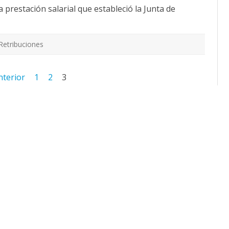
los
 prestación salarial que estableció la Junta de
trabajadores
de
la
limpieza
UZ.
Retribuciones
nterior
1
2
3