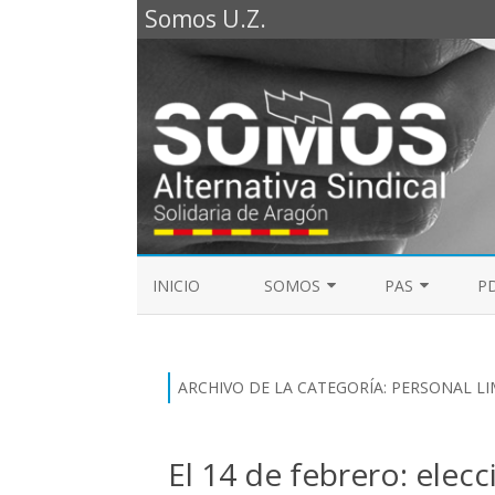
Somos U.Z.
INICIO
SOMOS
PAS
PD
REPRESENTANTES SOMOS PTGAS
GUÍA LABORAL D
2023
MESA DE PAS
ARCHIVO DE LA CATEGORÍA:
PERSONAL LI
REPRESENTANTES SOMOS PDI
ELECCIONES SINDICALES 2023
El 14 de febrero: elec