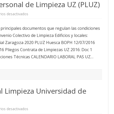
ersonal de Limpieza UZ (PLUZ)
en
ios desactivados
Información
Laboral
Personal
s principales documentos que regulan las condiciones
de
Limpieza
enio Colectivo de Limpieza Edificios y locales:
UZ
(PLUZ)
rial Zaragoza 2020 PLUZ Huesca BOPH 12/07/2016
16 Pliegos Contrata de Limpiezas UZ 2016: Doc 1
cipciones Técnicas CALENDARIO LABORAL PAS UZ…
 Limpieza Universidad de
en
ios desactivados
SOMOS