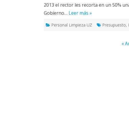
2013 el rector les recorta en un 50% una
Gobierno…
Leer más »
Personal Limpieza UZ
Presupuesto
,
Paginación
« A
de
entradas