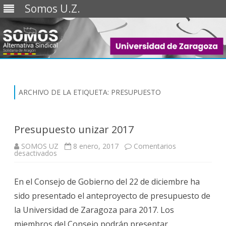
Somos U.Z.
Saltar
al
contenido
ARCHIVO DE LA ETIQUETA:
PRESUPUESTO
Presupuesto unizar 2017
SOMOS UZ
8 enero, 2017
Comentarios
en
desactivados
Presupuesto
unizar
2017
En el Consejo de Gobierno del 22 de diciembre ha
sido presentado el anteproyecto de presupuesto de
la Universidad de Zaragoza para 2017. Los
miembros del Consejo podrán presentar