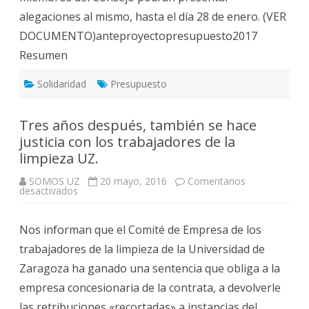
alegaciones al mismo, hasta el día 28 de enero. (VER
DOCUMENTO)anteproyectopresupuesto2017
Resumen
Solidaridad
Presupuesto
Tres años después, también se hace
justicia con los trabajadores de la
limpieza UZ.
SOMOS UZ
20 mayo, 2016
Comentarios
en
desactivados
Tres
años
después,
Nos informan que el Comité de Empresa de los
también
se
trabajadores de la limpieza de la Universidad de
hace
justicia
Zaragoza ha ganado una sentencia que obliga a la
con
los
empresa concesionaria de la contrata, a devolverle
trabajadores
de
las retribuciones «recortadas» a instancias del
la