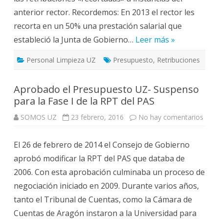
limpieza
anterior rector. Recordemos: En 2013 el rector les
UZ.
recorta en un 50% una prestación salarial que
estableció la Junta de Gobierno…
Leer más »
Personal Limpieza UZ
Presupuesto
,
Retribuciones
Aprobado el Presupuesto UZ- Suspenso
para la Fase I de la RPT del PAS
en
SOMOS UZ
23 febrero, 2016
No hay comentarios
Apro
el
Pres
El 26 de febrero de 2014 el Consejo de Gobierno
UZ-
Susp
aprobó modificar la RPT del PAS que databa de
para
la
2006. Con esta aprobación culminaba un proceso de
Fase
I
negociación iniciado en 2009. Durante varios años,
de
la
tanto el Tribunal de Cuentas, como la Cámara de
RPT
del
Cuentas de Aragón instaron a la Universidad para
PAS