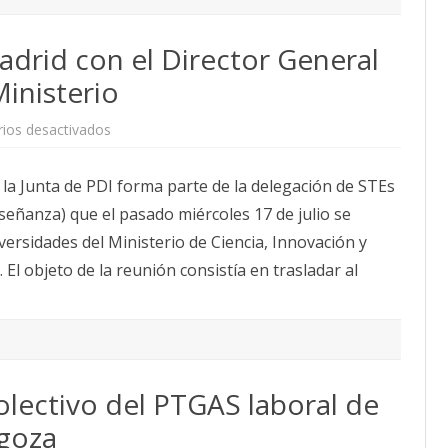
rid con el Director General
inisterio
en
ios desactivados
SOMOS
se
reúne
a Junta de PDI forma parte de la delegación de STEs
en
Madrid
señanza) que el pasado miércoles 17 de julio se
con
el
versidades del Ministerio de Ciencia, Innovación y
Director
General
 El objeto de la reunión consistía en trasladar al
de
Universidades
del
Ministerio
olectivo del PTGAS laboral de
agoza