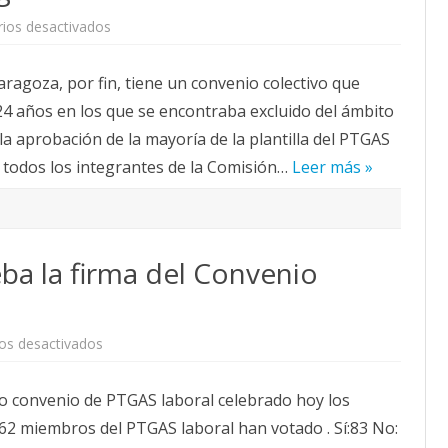
en
ios desactivados
Firmado
el
convenio
aragoza, por fin, tiene un convenio colectivo que
colectivo
del
24 años en los que se encontraba excluido del ámbito
PTGAS
laboral
la aprobación de la mayoría de la plantilla del PTGAS
de
la
 todos los integrantes de la Comisión…
Universidad
Leer más »
de
Zaragoza
ba la firma del Convenio
en
os desactivados
El
PTGAS
laboral
vo convenio de PTGAS laboral celebrado hoy los
aprueba
la
162 miembros del PTGAS laboral han votado . Sí:83 No:
firma
del