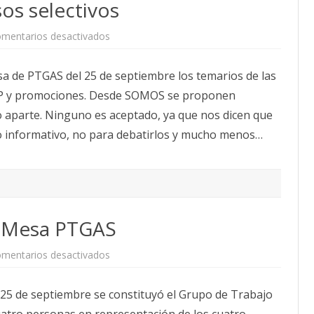
os selectivos
CALENDARIO
ACTUALIDAD
en
mentarios desactivados
AFILIACIÓN
La
Mesa
PUBLICACIONES
de
a de PTGAS del 25 de septiembre los temarios de las
PTGAS
trata
IMÁGENES FEMINISTAS
EP y promociones. Desde SOMOS se proponen
(que
no
aparte. Ninguno es aceptado, ya que nos dicen que
negocia)
MUJERES DE LA INTERSINDICAL
los
do informativo, no para debatirlos y mucho menos…
temarios
de
los
procesos
selectivos
T Mesa PTGAS
en
mentarios desactivados
Grupo
de
Trabajo
a 25 de septiembre se constituyó el Grupo de Trabajo
RPT
Mesa
uatro personas en representación de los cuatro
PTGAS