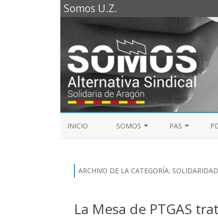
Somos U.Z.
INICIO
SOMOS
PAS
PD
REPRESENTANTES SOMOS PTGAS
GUÍA LABORAL D
2023
MESA DE PAS
ARCHIVO DE LA CATEGORÍA:
SOLIDARIDA
REPRESENTANTES SOMOS PDI
ELECCIONES SINDICALES 2023
La Mesa de PTGAS trat