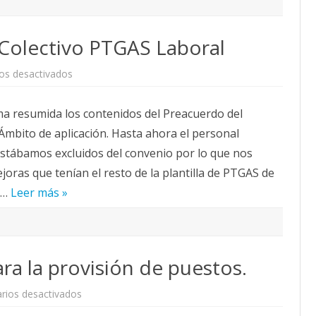
Colectivo PTGAS Laboral
en
os desactivados
Preacuerdo
Convenio
Colectivo
ma resumida los contenidos del Preacuerdo del
PTGAS
Laboral
Ámbito de aplicación. Hasta ahora el personal
estábamos excluidos del convenio por lo que nos
ras que tenían el resto de la plantilla de PTGAS de
o…
Leer más »
ara la provisión de puestos.
en
rios desactivados
Criterio
de