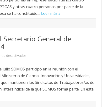
 PTGAS y otras cuatro personas por parte de la
Mesa se ha constituido…
Leer más »
l Secretario General de
24
en
ios desactivados
Informe
reunión
con
de julio SOMOS participó en la reunión con el
el
Secretario
 Ministerio de Ciencia, Innovación y Universidades,
General
de
s que mantienen los Sindicatos de Trabajadores/as de
Universidades
17julio24
n Intersindical de la que SOMOS forma parte. En esta