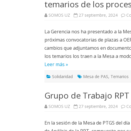
temarios de los proces
ELECCIONES UZ 2015
FEMINISMO E IGUALDAD
SOMOS UZ
27 septiembre, 2024
Co
ESTATUTOS
La Gerencia nos ha presentado a la Mes
próximas convocatorias de plazas a O
cambios que adjuntamos en documento 
los temarios los traen a la Mesa a mo
Leer más »
Solidaridad
Mesa de PAS
,
Temarios
Grupo de Trabajo RP
SOMOS UZ
27 septiembre, 2024
Co
En la sesión de la Mesa de PTGS del dí
de Análisis de la RPT, compuesto por c