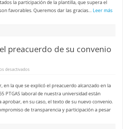
ados la participación de la plantilla, que supera el
Convenio
Colectivo
 son favorables. Queremos dar las gracias…
Leer más
 el preacuerdo de su convenio
en
os desactivados
El
PTGAS
laboral,
, en la que se explicó el preacuerdo alcanzado en la
vota
el
65 PTGAS laboral de nuestra universidad están
preacuerdo
de
 aprobar, en su caso, el texto de su nuevo convenio.
su
convenio
mpromiso de transparencia y participación a pesar
colectivo