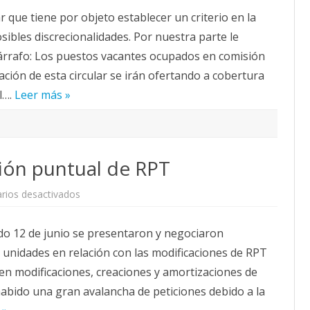
Gerencia
 que tiene por objeto establecer un criterio en la
para
la
sibles discrecionalidades. Por nuestra parte le
provisión
de
rrafo: Los puestos vacantes ocupados en comisión
puestos.
cación de esta circular se irán ofertando a cobertura
l….
Leer más »
ión puntual de RPT
en
rios desactivados
Aprobada
la
modificación
do 12 de junio se presentaron y negociaron
puntual
de
 unidades en relación con las modificaciones de RPT
RPT
yen modificaciones, creaciones y amortizaciones de
habido una gran avalancha de peticiones debido a la