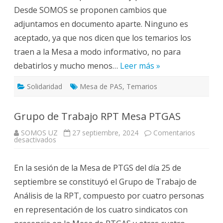
los
Desde SOMOS se proponen cambios que
temarios
de
adjuntamos en documento aparte. Ninguno es
los
procesos
aceptado, ya que nos dicen que los temarios los
selectivos
traen a la Mesa a modo informativo, no para
debatirlos y mucho menos…
Leer más »
Solidaridad
Mesa de PAS
,
Temarios
Grupo de Trabajo RPT Mesa PTGAS
SOMOS UZ
27 septiembre, 2024
Comentarios
en
desactivados
Grupo
de
Trabajo
En la sesión de la Mesa de PTGS del día 25 de
RPT
Mesa
septiembre se constituyó el Grupo de Trabajo de
PTGAS
Análisis de la RPT, compuesto por cuatro personas
en representación de los cuatro sindicatos con