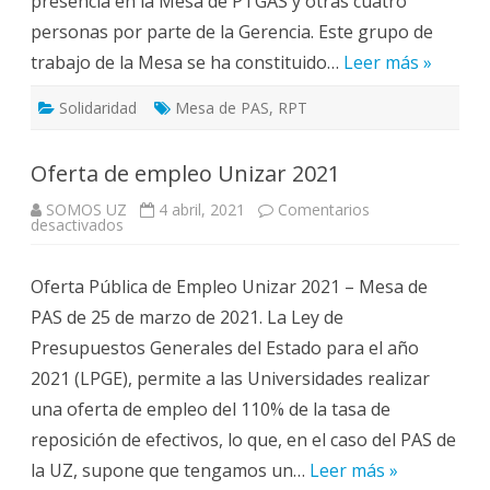
presencia en la Mesa de PTGAS y otras cuatro
personas por parte de la Gerencia. Este grupo de
trabajo de la Mesa se ha constituido…
Leer más »
Solidaridad
Mesa de PAS
,
RPT
Oferta de empleo Unizar 2021
SOMOS UZ
4 abril, 2021
Comentarios
en
desactivados
Oferta
de
empleo
Oferta Pública de Empleo Unizar 2021 – Mesa de
Unizar
2021
PAS de 25 de marzo de 2021. La Ley de
Presupuestos Generales del Estado para el año
2021 (LPGE), permite a las Universidades realizar
una oferta de empleo del 110% de la tasa de
reposición de efectivos, lo que, en el caso del PAS de
la UZ, supone que tengamos un…
Leer más »