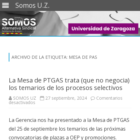
Somos U.Z.
Saltar
al
contenido
ARCHIVO DE LA ETIQUETA:
MESA DE PAS
La Mesa de PTGAS trata (que no negocia)
los temarios de los procesos selectivos
SOMOS UZ
27 septiembre, 2024
Comentarios
en
desactivados
La
Mesa
de
La Gerencia nos ha presentado a la Mesa de PTGAS
PTGAS
trata
del 25 de septiembre los temarios de las próximas
(que
no
convocatorias de plazas a OEP y promociones.
negocia)