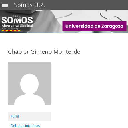
Somos U.Z.
Saltar
al
contenido
Chabier Gimeno Monterde
Perfil
Debates iniciados