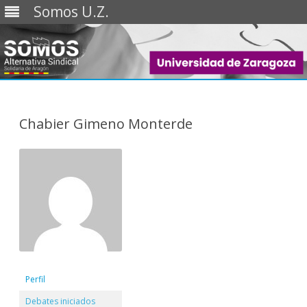
Somos U.Z.
Saltar
al
contenido
Chabier Gimeno Monterde
Perfil
Debates iniciados