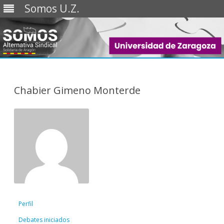
Somos U.Z.
Saltar
al
contenido
Chabier Gimeno Monterde
Perfil
Debates iniciados