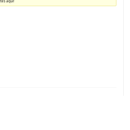
tes aquí!
CALENDARIO
ACTUALIDAD
AFILIACIÓN
PUBLICACIONES
IMÁGENES FEMINISTAS
MUJERES DE LA INTERSINDICAL