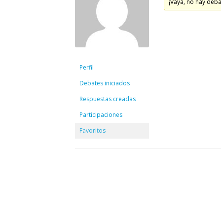
ELECCIONES UZ 2015
¡Vaya, no hay deba
FEMINISMO E IGUALDAD
ESTATUTOS
Perfil
Debates iniciados
Respuestas creadas
Participaciones
Favoritos