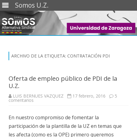
Somos U.Z.
Saltar
al
contenido
ARCHIVO DE LA ETIQUETA:
CONTRATACIÓN PDI
Oferta de empleo público de PDI de la
U.Z.
LUIS BERNUES VAZQUEZ
17 febrero, 2016
5
en
comentarios
Oferta
de
empleo
En nuestro compromiso de fomentar la
público
de
participación de la plantilla de la UZ en temas que
PDI
de
les afecta (como es la OPE) primero queremos
la