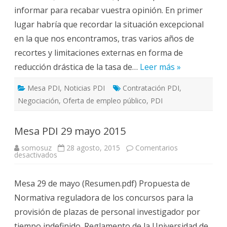
U.Z.
informar para recabar vuestra opinión. En primer
lugar habría que recordar la situación excepcional
en la que nos encontramos, tras varios años de
recortes y limitaciones externas en forma de
reducción drástica de la tasa de…
Leer más »
Mesa PDI
,
Noticias PDI
Contratación PDI
,
Negociación
,
Oferta de empleo público
,
PDI
Mesa PDI 29 mayo 2015
somosuz
28 agosto, 2015
Comentarios
en
desactivados
Mesa
PDI
29
Mesa 29 de mayo (Resumen.pdf) Propuesta de
mayo
2015
Normativa reguladora de los concursos para la
provisión de plazas de personal investigador por
tiempo indefinido. Reglamento de la Universidad de