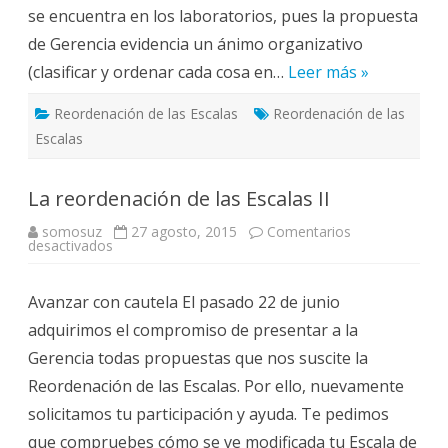
se encuentra en los laboratorios, pues la propuesta
de Gerencia evidencia un ánimo organizativo
(clasificar y ordenar cada cosa en…
Leer más »
Reordenación de las Escalas
Reordenación de las
Escalas
La reordenación de las Escalas II
somosuz
27 agosto, 2015
Comentarios
en
desactivados
La
reordenación
de
Avanzar con cautela El pasado 22 de junio
las
Escalas
adquirimos el compromiso de presentar a la
II
Gerencia todas propuestas que nos suscite la
Reordenación de las Escalas. Por ello, nuevamente
solicitamos tu participación y ayuda. Te pedimos
que compruebes cómo se ve modificada tu Escala de