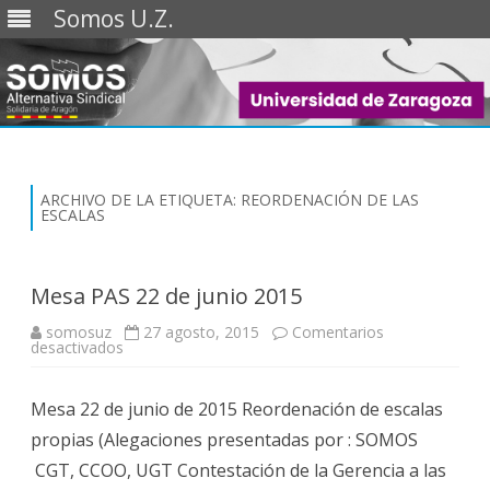
Somos U.Z.
Saltar
al
contenido
ARCHIVO DE LA ETIQUETA:
REORDENACIÓN DE LAS
ESCALAS
Mesa PAS 22 de junio 2015
somosuz
27 agosto, 2015
Comentarios
en
desactivados
Mesa
PAS
22
Mesa 22 de junio de 2015 Reordenación de escalas
de
junio
propias (Alegaciones presentadas por : SOMOS​
2015
CGT, CCOO, UGT ​Contestación de la Gerencia a las