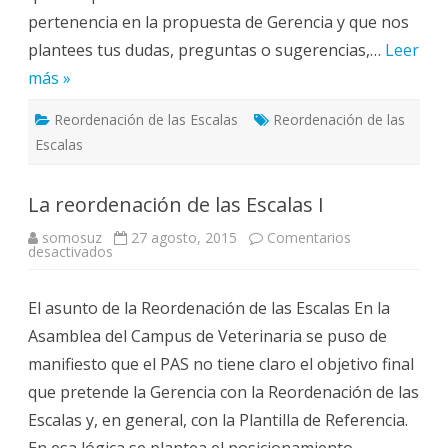
pertenencia en la propuesta de Gerencia y que nos
plantees tus dudas, preguntas o sugerencias,…
Leer
más »
Reordenación de las Escalas
Reordenación de las
Escalas
La reordenación de las Escalas I
somosuz
27 agosto, 2015
Comentarios
en
desactivados
La
reordenación
de
El asunto de la Reordenación de las Escalas En la
las
Escalas
Asamblea del Campus de Veterinaria se puso de
I
manifiesto que el PAS no tiene claro el objetivo final
que pretende la Gerencia con la Reordenación de las
Escalas y, en general, con la Plantilla de Referencia.
En esa lógica se plantea el posicionamiento