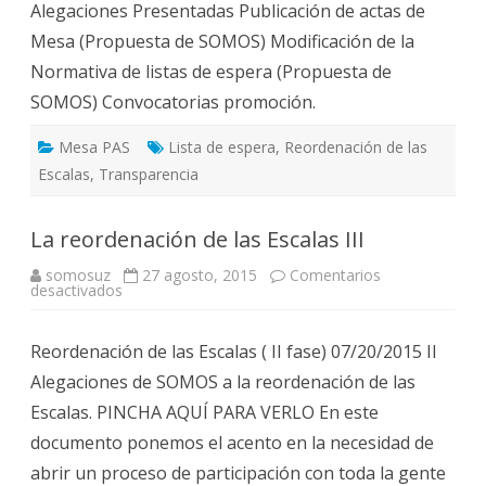
Alegaciones Presentadas Publicación de actas de
Mesa (Propuesta de SOMOS) Modificación de la
Normativa de listas de espera (Propuesta de
SOMOS) Convocatorias promoción.
Mesa PAS
Lista de espera
,
Reordenación de las
Escalas
,
Transparencia
La reordenación de las Escalas III
somosuz
27 agosto, 2015
Comentarios
en
desactivados
La
reordenación
de
Reordenación de las Escalas ( II fase) 07/20/2015 II
las
Escalas
Alegaciones de SOMOS a la reordenación de las
III
Escalas. PINCHA AQUÍ PARA VERLO En este
documento ponemos el acento en la necesidad de
abrir un proceso de participación con toda la gente