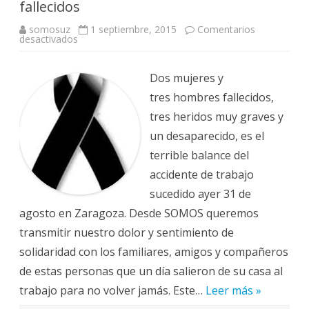
fallecidos
somosuz
1 septiembre, 2015
Comentarios
en
desactivados
Solidaridad
con
los
trabajadores
Dos mujeres y
fallecidos
tres hombres fallecidos,
tres heridos muy graves y
un desaparecido, es el
terrible balance del
accidente de trabajo
sucedido ayer 31 de
agosto en Zaragoza. Desde SOMOS queremos
transmitir nuestro dolor y sentimiento de
solidaridad con los familiares, amigos y compañeros
de estas personas que un día salieron de su casa al
trabajo para no volver jamás. Este…
Leer más »