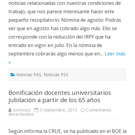
noticias relacionadas con nuestras condiciones de
los
recortes
trabajo, que nos parece interesante hacer este
laborales
pequeño recopilatorio: Nómina de agosto: Podrás
ver que en agosto has cobrado algo más. Ello se
corresponde con la reducción del IRPF que ha
entrado en vigor en julio. En la nómina de
septiembre cobrarás algo menos que en…
Leer más
»
Noticias PAS
,
Noticias PDI
Bonificación docentes universitarios
jubilación a partir de los 65 años
somosuz
3 septiembre, 2015
Comentarios
en
desactivados
Bonificación
docentes
universitarios
Según informa la CRUE, se ha publicado en el BOE la
jubilación
a