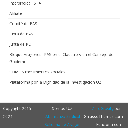
Intersindical ISTA
Afíliate
Comité de PAS
Junta de PAS
Junta de PDI
Bloque Aragonés- PAS en el Claustro y en el Consejo de
Gobierno
SOMOS movimientos sociales
Plataforma por la Dignidad de la Investigación UZ
Copyright 2015-
Somos U.Z.
ZeroGravity
por
2024
Alternativa Sindical
GalussoThemes.com
Solidaria de Aragón
Funciona con