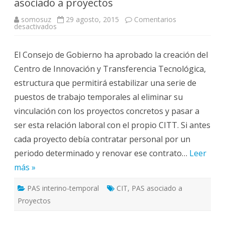
asociado a proyectos
somosuz
29 agosto, 2015
Comentarios
en
desactivados
Estabilización
de
Personal
El Consejo de Gobierno ha aprobado la creación del
Técnico
asociado
Centro de Innovación y Transferencia Tecnológica,
a
proyectos
estructura que permitirá estabilizar una serie de
puestos de trabajo temporales al eliminar su
vinculación con los proyectos concretos y pasar a
ser esta relación laboral con el propio CITT. Si antes
cada proyecto debía contratar personal por un
periodo determinado y renovar ese contrato…
Leer
más »
PAS interino-temporal
CIT
,
PAS asociado a
Proyectos