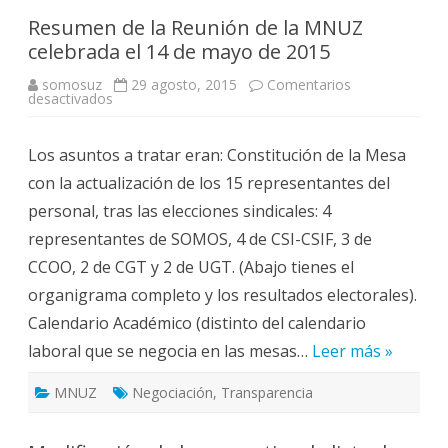
Resumen de la Reunión de la MNUZ
celebrada el 14 de mayo de 2015
somosuz
29 agosto, 2015
Comentarios
en
desactivados
Resumen
de
la
Los asuntos a tratar eran: Constitución de la Mesa
Reunión
de
con la actualización de los 15 representantes del
la
MNUZ
personal, tras las elecciones sindicales: 4
celebrada
el
representantes de SOMOS, 4 de CSI-CSIF, 3 de
14
de
CCOO, 2 de CGT y 2 de UGT. (Abajo tienes el
mayo
de
organigrama completo y los resultados electorales).
2015
Calendario Académico (distinto del calendario
laboral que se negocia en las mesas…
Leer más »
MNUZ
Negociación
,
Transparencia