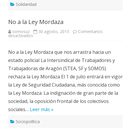
Solidaridad
No a la Ley Mordaza
somosuz
30 agosto, 2015
Comentarios
en
desactivados
No
a
la
No a la Ley Mordaza que nos arrastra hacia un
Ley
Mordaza
estado policial La Intersindical de Trabajadores y
Trabajadoras de Aragón (STEA, SF y SOMOS)
rechaza la Ley Mordaza El 1 de julio entrará en vigor
la Ley de Seguridad Ciudadana, más conocida como
la Ley Mordaza. La indignación de gran parte de la
sociedad, la oposición frontal de los colectivos
sociales…
Leer más »
Sociopolítica