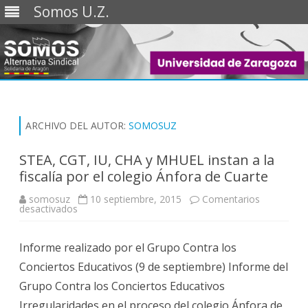
Somos U.Z.
Saltar
al
contenido
ARCHIVO DEL AUTOR:
SOMOSUZ
STEA, CGT, IU, CHA y MHUEL instan a la
fiscalía por el colegio Ánfora de Cuarte
somosuz
10 septiembre, 2015
Comentarios
en
desactivados
STEA,
CGT,
IU,
Informe realizado por el Grupo Contra los
CHA
y
Conciertos Educativos (9 de septiembre) Informe del
MHUEL
instan
Grupo Contra los Conciertos Educativos
a
la
Irregularidades en el proceso del colegio Ánfora de
fiscalía