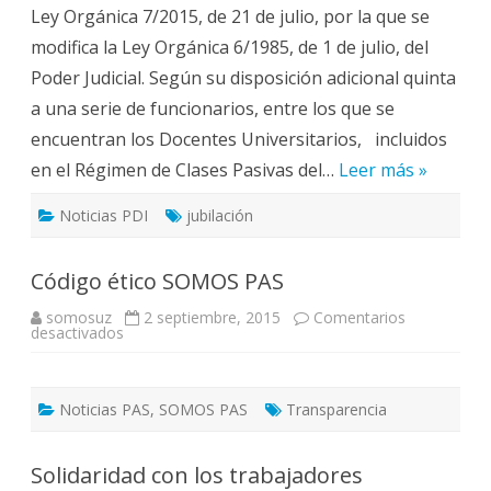
Ley Orgánica 7/2015, de 21 de julio, por la que se
partir
de
modifica la Ley Orgánica 6/1985, de 1 de julio, del
los
65
Poder Judicial. Según su disposición adicional quinta
años
a una serie de funcionarios, entre los que se
encuentran los Docentes Universitarios, incluidos
en el Régimen de Clases Pasivas del…
Leer más »
Noticias PDI
jubilación
Código ético SOMOS PAS
somosuz
2 septiembre, 2015
Comentarios
en
desactivados
Código
ético
SOMOS
PAS
Noticias PAS
,
SOMOS PAS
Transparencia
Solidaridad con los trabajadores