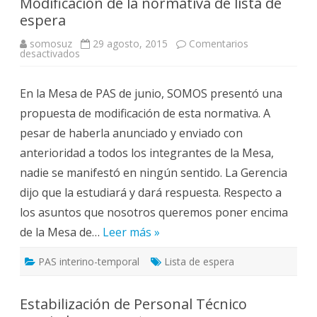
Modificación de la normativa de lista de
espera
somosuz
29 agosto, 2015
Comentarios
en
desactivados
Modificación
de
la
En la Mesa de PAS de junio, SOMOS presentó una
normativa
de
propuesta de modificación de esta normativa. A
lista
de
pesar de haberla anunciado y enviado con
espera
anterioridad a todos los integrantes de la Mesa,
nadie se manifestó en ningún sentido. La Gerencia
dijo que la estudiará y dará respuesta. Respecto a
los asuntos que nosotros queremos poner encima
de la Mesa de…
Leer más »
PAS interino-temporal
Lista de espera
Estabilización de Personal Técnico