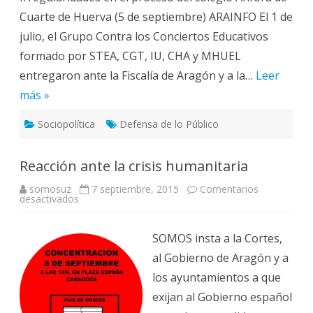
por
Cuarte de Huerva (5 de septiembre) ARAINFO El 1 de
el
colegio
julio, el Grupo Contra los Conciertos Educativos
Ánfora
de
formado por STEA, CGT, IU, CHA y MHUEL
Cuarte
entregaron ante la Fiscalía de Aragón y a la…
Leer
más »
Sociopolítica
Defensa de lo Público
Reacción ante la crisis humanitaria
somosuz
7 septiembre, 2015
Comentarios
en
desactivados
Reacción
ante
la
crisis
SOMOS insta a la Cortes,
humanitaria
al Gobierno de Aragón y a
los ayuntamientos a que
exijan al Gobierno español