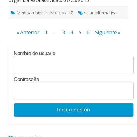
Veterinaria
Medioambiente
,
Noticias UZ
salud alternativa
Paginación
« Anterior
1
…
3
4
5
6
Siguiente »
de
entradas
Nombre de usuario
Contraseña