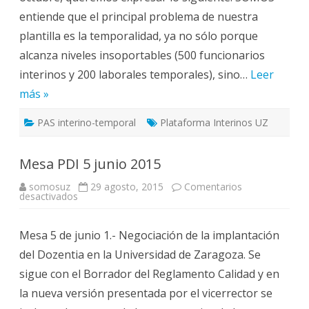
entiende que el principal problema de nuestra
plantilla es la temporalidad, ya no sólo porque
alcanza niveles insoportables (500 funcionarios
interinos y 200 laborales temporales), sino…
Leer
más »
PAS interino-temporal
Plataforma Interinos UZ
Mesa PDI 5 junio 2015
somosuz
29 agosto, 2015
Comentarios
en
desactivados
Mesa
PDI
5
Mesa 5 de junio 1.- Negociación de la implantación
junio
2015
del Dozentia en la Universidad de Zaragoza. Se
sigue con el Borrador del Reglamento Calidad y en
la nueva versión presentada por el vicerrector se