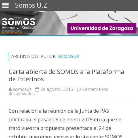
Somos U.Z.
Saltar
al
contenido
ARCHIVO DEL AUTOR:
SOMOSUZ
Carta abierta de SOMOS a la Plataforma
de Interinos
somosuz
29 agosto, 2015
Comentarios
en
desactivados
Carta
abierta
de
Con relación a la reunión de la Junta de PAS
SOMOS
a
celebrada el pasado 9 de enero 2015 en la que se
la
Plataforma
trató vuestra propuesta presentada el 24 de
de
Interinos
octubre, queremos expresar lo siguiente: SOMOS