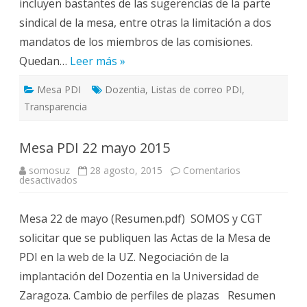
incluyen bastantes de las sugerencias de la parte
sindical de la mesa, entre otras la limitación a dos
mandatos de los miembros de las comisiones.
Quedan…
Leer más »
Mesa PDI
Dozentia
,
Listas de correo PDI
,
Transparencia
Mesa PDI 22 mayo 2015
somosuz
28 agosto, 2015
Comentarios
en
desactivados
Mesa
PDI
22
Mesa 22 de mayo (Resumen.pdf) SOMOS y CGT
mayo
2015
solicitar que se publiquen las Actas de la Mesa de
PDI en la web de la UZ. Negociación de la
implantación del Dozentia en la Universidad de
Zaragoza. Cambio de perfiles de plazas Resumen