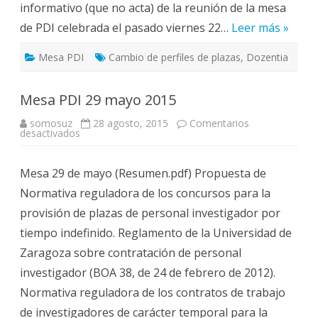
informativo (que no acta) de la reunión de la mesa
de PDI celebrada el pasado viernes 22…
Leer más »
Mesa PDI
Cambio de perfiles de plazas
,
Dozentia
Mesa PDI 29 mayo 2015
somosuz
28 agosto, 2015
Comentarios
en
desactivados
Mesa
PDI
29
Mesa 29 de mayo (Resumen.pdf) Propuesta de
mayo
2015
Normativa reguladora de los concursos para la
provisión de plazas de personal investigador por
tiempo indefinido. Reglamento de la Universidad de
Zaragoza sobre contratación de personal
investigador (BOA 38, de 24 de febrero de 2012).
Normativa reguladora de los contratos de trabajo
de investigadores de carácter temporal para la