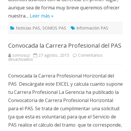
aunque sea de forma muy breve queremos ofrecer
nuestra…
Leer más »
Noticias PAS
,
SOMOS PAS
Información PAS
Convocada la Carrera Profesional del PAS
somosuz
27 agosto, 2015
Comentarios
en
desactivados
Convocada
la
Carrera
Convocada la Carrera Profesional Horizontal del
Profesional
del
PAS Descárgate este EXCEL y calcula cuanto supone
PAS
tu Carrera Profesional La Gerencia ha publicado la
Convocatoria de Carrera Profesional Horizontal
para el PAS. Se trata de cumplimentar una solicitud
(ya que esta es voluntaria) para que el Servicio de
PAS realice el cálculo del tramo que te corresponde,