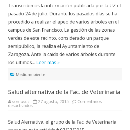
informa
Transcribimos la información publicada por la UZ el
del
«apeo»
pasado 24 de julio. Durante los pasados días se ha
de
árboles
procedido a realizar el apeo de varios árboles en el
en
el
campus de San Francisco. La gestión de las zonas
campus
San
verdes de este recinto, considerado un parque
Francisco
semipúblico, la realiza el Ayuntamiento de
Zaragoza. Ante la caída de varios árboles durante
los últimos…
Leer más »
Medioambiente
Salud alternativa de la Fac. de Veterinaria
somosuz
27 agosto, 2015
Comentarios
en
desactivados
Salud
alternativa
de
Salud Alernativa, el grupo de la Fac. de Veterinaria,
la
Fac.
organiza esta actividad: 07/23/2015
de