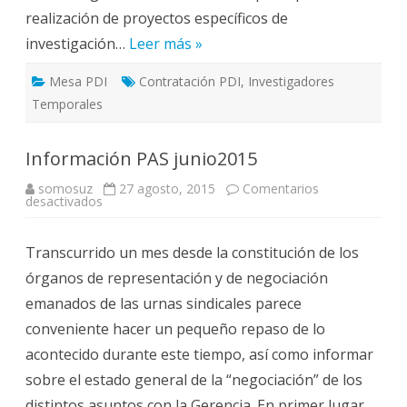
realización de proyectos específicos de
investigación…
Leer más »
Mesa PDI
Contratación PDI
,
Investigadores
Temporales
Información PAS junio2015
somosuz
27 agosto, 2015
Comentarios
en
desactivados
Información
PAS
junio2015
Transcurrido un mes desde la constitución de los
órganos de representación y de negociación
emanados de las urnas sindicales parece
conveniente hacer un pequeño repaso de lo
acontecido durante este tiempo, así como informar
sobre el estado general de la “negociación” de los
distintos asuntos con la Gerencia. En primer lugar,