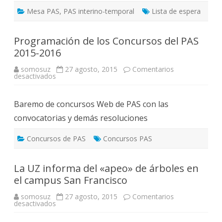
Mesa PAS
,
PAS interino-temporal
Lista de espera
Programación de los Concursos del PAS
2015-2016
somosuz
27 agosto, 2015
Comentarios
en
desactivados
Programación
de
los
Baremo de concursos Web de PAS con las
Concursos
del
convocatorias y demás resoluciones
PAS
2015-
2016
Concursos de PAS
Concursos PAS
La UZ informa del «apeo» de árboles en
el campus San Francisco
somosuz
27 agosto, 2015
Comentarios
en
desactivados
La
UZ