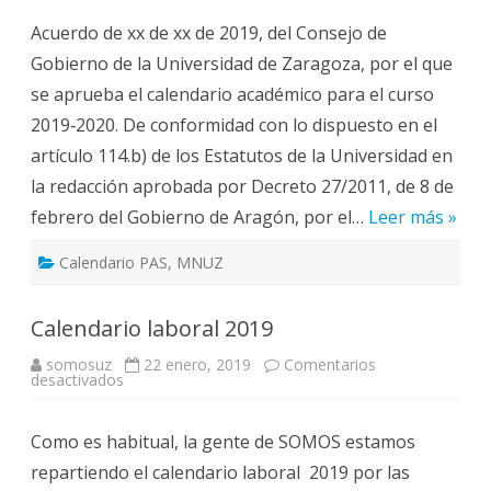
Académico
2019-
Acuerdo de xx de xx de 2019, del Consejo de
2020
aprobado
Gobierno de la Universidad de Zaragoza, por el que
en
la
se aprueba el calendario académico para el curso
MNUZ
2019‐2020. De conformidad con lo dispuesto en el
artículo 114.b) de los Estatutos de la Universidad en
la redacción aprobada por Decreto 27/2011, de 8 de
febrero del Gobierno de Aragón, por el…
Leer más »
Calendario PAS
,
MNUZ
Calendario laboral 2019
somosuz
22 enero, 2019
Comentarios
en
desactivados
Calendario
laboral
2019
Como es habitual, la gente de SOMOS estamos
repartiendo el calendario laboral 2019 por las