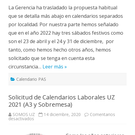
de
La Gerencia ha trasladado la propuesta habitual
PAS
aprueba
que se detalla más abajo en calendarios separados
el
Calendario
por localidad. Por nuestra parte hemos señalado
Laboral
de
que en el año 2022 hay tres sábados festivos como
2022
son el 23 de abril y el 24 y 31 de diciembre, por
tanto, como hemos hecho otros años, hemos
solicitado que se tenga en cuenta esta
circunstancia…
Leer más »
Calendario PAS
Solicitud de Calendarios Laborales UZ
2021 (A3 y Sobremesa)
SOMOS UZ
14 diciembre, 2020
Comentarios
en
desactivados
Solicitud
de
Calendarios