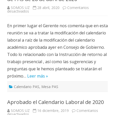
SOMOS UZ
28 abril, 2020
Comentarios
en
desactivados
Resumen
de
la
En primer lugar el Gerente nos comenta que en esta
reunión
virtual
reunión se va a tratar la modificación del calendario
de
la
laboral a raíz de la modificación del calendario
Mesa
de
académico aprobada ayer en Consejo de Gobierno.
PAS
de
Todo lo relacionado con la Instrucción de retorno al
28
de
trabajo presencial , así como las sugerencias y
abril
de
preguntas que le hemos planteado se tratarán el
2020
próximo…
Leer más »
Calendario PAS
,
Mesa PAS
Aprobado el Calendario Laboral de 2020
SOMOS UZ
16 diciembre, 2019
Comentarios
en
desactivados