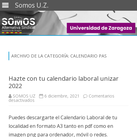
Somos U.Z.
Saltar
al
contenido
ARCHIVO DE LA CATEGORÍA:
CALENDARIO PAS
Hazte con tu calendario laboral unizar
2022
SOMOS UZ
6 diciembre, 2021
Comentarios
en
desactivados
Hazte
con
tu
Puedes descargarte el Calendario Laboral de tu
calendario
laboral
localidad en formato A3 tanto en pdf como en
unizar
2022
imagen png para ordenador, móvil o redes.