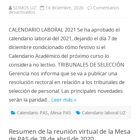
SOMOS UZ
14 diciembre, 2020
Comentarios
en
desactivados
Mesa
de
PAS
CALENDARIO LABORAL 2021 Se ha aprobado el
de
11
calendario laboral del 2021, dejando el día 7 de
de
diciembre
diciembre condicionado cómo festivo si el
de
2020
Calendario Académico del próximo curso lo
considera no lectivo. TRIBUNALES DE SELECCIÓN
Gerencia nos informa que se va a publicar una
resolución rectoral en relación a los tribunales de
selección de personal. Las principales novedades
serán la paridad…
Leer más »
Calendario PAS
,
Mesa PAS
Calendario laboral UZ
Resumen de la reunión virtual de la Mesa
de PAS de 28 de abril de 2020