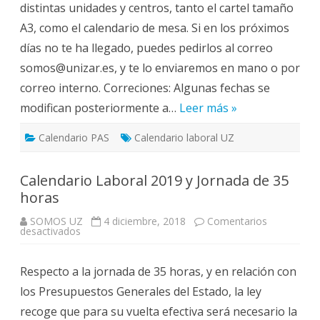
distintas unidades y centros, tanto el cartel tamaño
A3, como el calendario de mesa. Si en los próximos
días no te ha llegado, puedes pedirlos al correo
somos@unizar.es, y te lo enviaremos en mano o por
correo interno. Correciones: Algunas fechas se
modifican posteriormente a…
Leer más »
Calendario PAS
Calendario laboral UZ
Calendario Laboral 2019 y Jornada de 35
horas
SOMOS UZ
4 diciembre, 2018
Comentarios
en
desactivados
Calendario
Laboral
2019
Respecto a la jornada de 35 horas, y en relación con
y
Jornada
los Presupuestos Generales del Estado, la ley
de
35
recoge que para su vuelta efectiva será necesario la
horas