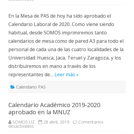
Aprobado
el
Calendario
En la Mesa de PAS de hoy ha sido aprobado el
Laboral
de
Calendario Laboral de 2020. Como viene siendo
2020
habitual, desde SOMOS imprimiremos tanto
calendarios de mesa como de pared A3 para todo el
personal de cada una de las cuatro localidades de la
Universidad: Huesca, Jaca, Teruel y Zaragoza, y los
distribuiremos en mano a través de los
representantes de…
Leer más »
Calendario PAS
Calendario Académico 2019-2020
aprobado en la MNUZ
SOMOS UZ
28 abril, 2019
Comentarios
en
desactivados
Calendario