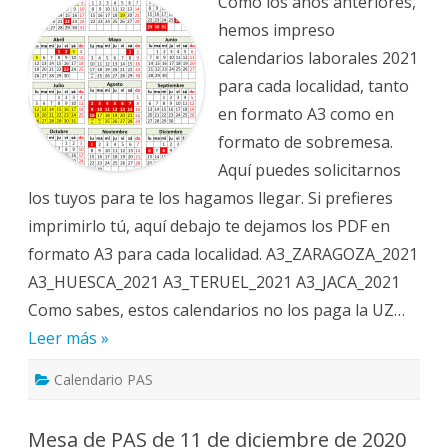
Laborales
Como los años anteriores,
UZ
2021
hemos impreso
(A3
y
calendarios laborales 2021
Sobremesa)
para cada localidad, tanto
en formato A3 como en
formato de sobremesa.
Aquí puedes solicitarnos
los tuyos para te los hagamos llegar. Si prefieres
imprimirlo tú, aquí debajo te dejamos los PDF en
formato A3 para cada localidad. A3_ZARAGOZA_2021
A3_HUESCA_2021 A3_TERUEL_2021 A3_JACA_2021
Como sabes, estos calendarios no los paga la UZ…
Leer más »
Calendario PAS
Mesa de PAS de 11 de diciembre de 2020