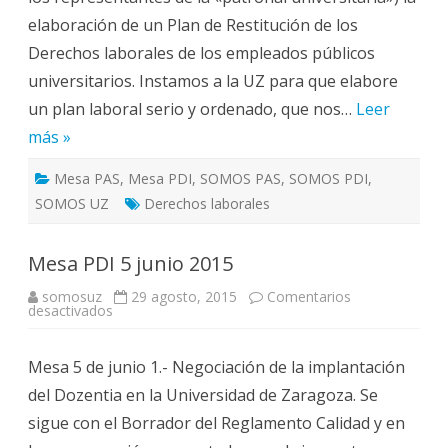
elaboración de un Plan de Restitución de los
Derechos laborales de los empleados públicos
universitarios. Instamos a la UZ para que elabore
un plan laboral serio y ordenado, que nos…
Leer
más »
Mesa PAS
,
Mesa PDI
,
SOMOS PAS
,
SOMOS PDI
,
SOMOS UZ
Derechos laborales
Mesa PDI 5 junio 2015
somosuz
29 agosto, 2015
Comentarios
en
desactivados
Mesa
PDI
5
Mesa 5 de junio 1.- Negociación de la implantación
junio
2015
del Dozentia en la Universidad de Zaragoza. Se
sigue con el Borrador del Reglamento Calidad y en