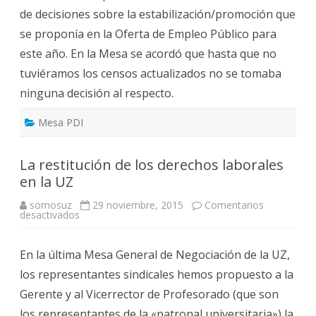
viernes
de decisiones sobre la estabilización/promoción que
22
de
se proponía en la Oferta de Empleo Público para
enero
este año. En la Mesa se acordó que hasta que no
tuviéramos los censos actualizados no se tomaba
ninguna decisión al respecto.
Mesa PDI
La restitución de los derechos laborales
en la UZ
somosuz
29 noviembre, 2015
Comentarios
en
desactivados
La
restitución
de
En la última Mesa General de Negociación de la UZ,
los
derechos
los representantes sindicales hemos propuesto a la
laborales
en
Gerente y al Vicerrector de Profesorado (que son
la
UZ
los representantes de la «patronal universitaria») la