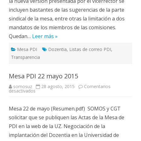
la nueva versión presentada por el vicerrector se
incluyen bastantes de las sugerencias de la parte
sindical de la mesa, entre otras la limitación a dos
mandatos de los miembros de las comisiones.
Quedan…
Leer más »
Mesa PDI
Dozentia
,
Listas de correo PDI
,
Transparencia
Mesa PDI 22 mayo 2015
somosuz
28 agosto, 2015
Comentarios
en
desactivados
Mesa
PDI
22
Mesa 22 de mayo (Resumen.pdf) SOMOS y CGT
mayo
2015
solicitar que se publiquen las Actas de la Mesa de
PDI en la web de la UZ. Negociación de la
implantación del Dozentia en la Universidad de