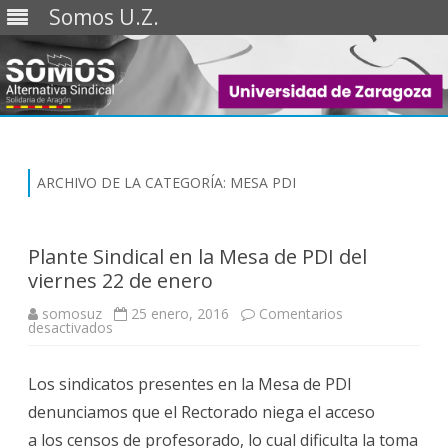
Somos U.Z.
Saltar
al
contenido
ARCHIVO DE LA CATEGORÍA:
MESA PDI
Plante Sindical en la Mesa de PDI del
viernes 22 de enero
somosuz
25 enero, 2016
Comentarios
en
desactivados
Plante
Sindical
en
Los sindicatos presentes en la Mesa de PDI
la
Mesa
denunciamos que el Rectorado niega el acceso
de
PDI
a los censos de profesorado, lo cual dificulta la toma
del