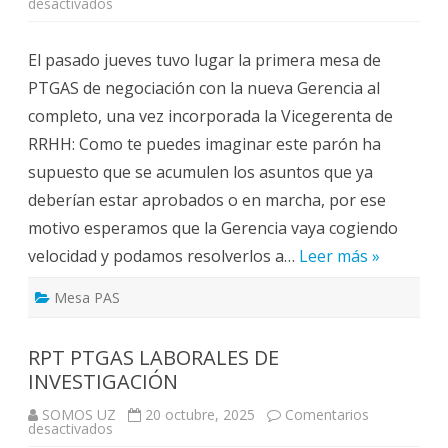
en
desactivados
RESUMEN
DE
LA
El pasado jueves tuvo lugar la primera mesa de
PRIMERA
MESA
PTGAS de negociación con la nueva Gerencia al
DE
NEGOCIACIÓN
completo, una vez incorporada la Vicegerenta de
CON
LA
RRHH: Como te puedes imaginar este parón ha
NUEVA
GERENCIA
supuesto que se acumulen los asuntos que ya
16/10/2025
deberían estar aprobados o en marcha, por ese
motivo esperamos que la Gerencia vaya cogiendo
velocidad y podamos resolverlos a…
Leer más »
Mesa PAS
RPT PTGAS LABORALES DE
INVESTIGACIÓN
SOMOS UZ
20 octubre, 2025
Comentarios
en
desactivados
RPT