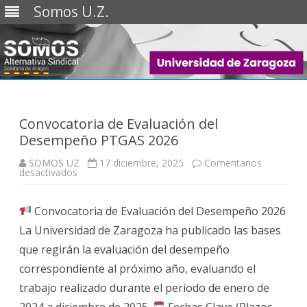
Somos U.Z.
Saltar
al
contenido
Convocatoria de Evaluación del
Desempeño PTGAS 2026
SOMOS UZ
17 diciembre, 2025
Comentarios
en
desactivados
Convocatoria
de
Evaluación
Convocatoria de Evaluación del Desempeño 2026
del
Desempeño
La Universidad de Zaragoza ha publicado las bases
PTGAS
2026
que regirán la evaluación del desempeño
correspondiente al próximo año, evaluando el
trabajo realizado durante el periodo de enero de
2024 a diciembre de 2025.
Fechas Clave (Plazos