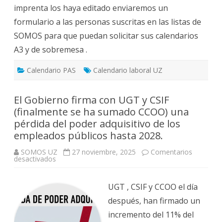
imprenta los haya editado enviaremos un
formulario a las personas suscritas en las listas de
SOMOS para que puedan solicitar sus calendarios
A3 y de sobremesa .
Calendario PAS
Calendario laboral UZ
El Gobierno firma con UGT y CSIF
(finalmente se ha sumado CCOO) una
pérdida del poder adquisitivo de los
empleados públicos hasta 2028.
SOMOS UZ
27 noviembre, 2025
Comentarios
en
desactivados
El
Gobierno
firma
con
UGT , CSIF y CCOO el día
UGT
y
después, han firmado un
CSIF
(finalmente
incremento del 11% del
se