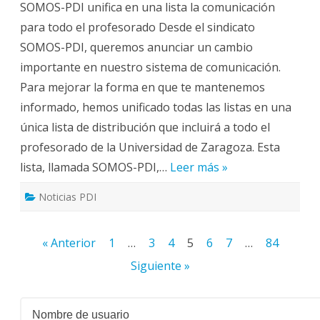
SOMOS-PDI unifica en una lista la comunicación
lista
SOMOS-
para todo el profesorado Desde el sindicato
PDI: un
nuevo
SOMOS-PDI, queremos anunciar un cambio
procedimiento
de
importante en nuestro sistema de comunicación.
información
para
Para mejorar la forma en que te mantenemos
todo
el
informado, hemos unificado todas las listas en una
profesorado
única lista de distribución que incluirá a todo el
profesorado de la Universidad de Zaragoza. Esta
lista, llamada SOMOS-PDI,…
Leer más »
Noticias PDI
Paginación
« Anterior
1
…
3
4
5
6
7
…
84
de
Siguiente »
entradas
Nombre de usuario