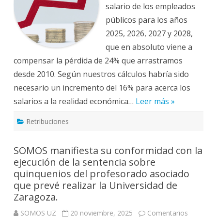
ha
salario de los empleados
sumado
CCOO)
públicos para los años
una
pérdida
2025, 2026, 2027 y 2028,
del
poder
que en absoluto viene a
adquisitivo
compensar la pérdida de 24% que arrastramos
de
los
desde 2010. Según nuestros cálculos habría sido
empleados
públicos
necesario un incremento del 16% para acerca los
hasta
2028.
salarios a la realidad económica…
Leer más »
Retribuciones
SOMOS manifiesta su conformidad con la
ejecución de la sentencia sobre
quinquenios del profesorado asociado
que prevé realizar la Universidad de
Zaragoza.
SOMOS UZ
20 noviembre, 2025
Comentarios