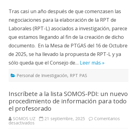
PTGAS
LABORALES
Tras casi un año después de que comenzasen las
DE
INVESTIGACIÓN
negociaciones para la elaboración de la RPT de
Laborales (RPT-L) asociados a investigación, parece
que estamos llegando al fin de la creación de dicho
documento. En la Mesa de PTGAS del 16 de Octubre
de 2025, se ha llevado la propuesta de RPT-L y ya
sólo queda que el Consejo de…
Leer más »
Personal de Investigación
,
RPT PAS
Inscríbete a la lista SOMOS-PDI: un nuevo
procedimiento de información para todo
el profesorado
SOMOS UZ
21 septiembre, 2025
Comentarios
en
desactivados
Inscríbete
a
la