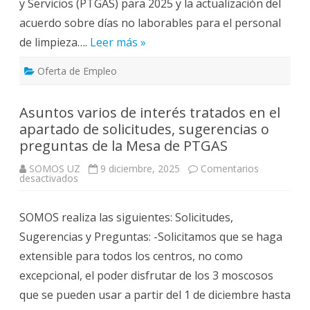
y Servicios (PTGAS) para 2025 y la actualización del
acuerdo sobre días no laborables para el personal
de limpieza….
Leer más »
Oferta de Empleo
Asuntos varios de interés tratados en el
apartado de solicitudes, sugerencias o
preguntas de la Mesa de PTGAS
SOMOS UZ
9 diciembre, 2025
Comentarios
en
desactivados
Asuntos
varios
de
SOMOS realiza las siguientes: Solicitudes,
interés
tratados
Sugerencias y Preguntas: -Solicitamos que se haga
en
el
extensible para todos los centros, no como
apartado
de
excepcional, el poder disfrutar de los 3 moscosos
solicitudes,
sugerencias
que se pueden usar a partir del 1 de diciembre hasta
o
preguntas