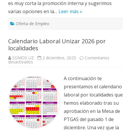
es muy corta la promoción interna y sugerimos
varias opciones en la…
Leer más »
Oferta de Empleo
Calendario Laboral Unizar 2026 por
localidades
SOMOS UZ
2 diciembre, 2025
Comentarios
en
desactivados
Calendario
Laboral
Unizar
2026
A continuación te
por
localidades
presentamos el calendario
laboral por localidades que
hemos elaborado tras su
aprobación en la Mesa de
PTGAS del pasado 1 de
diciembre. Una vez que la