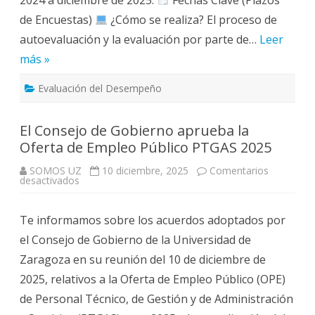
de Encuestas)
¿Cómo se realiza? El proceso de
autoevaluación y la evaluación por parte de…
Leer
más »
Evaluación del Desempeño
El Consejo de Gobierno aprueba la
Oferta de Empleo Público PTGAS 2025
SOMOS UZ
10 diciembre, 2025
Comentarios
en
desactivados
El
Consejo
de
Te informamos sobre los acuerdos adoptados por
Gobierno
aprueba
el Consejo de Gobierno de la Universidad de
la
Oferta
Zaragoza en su reunión del 10 de diciembre de
de
Empleo
2025, relativos a la Oferta de Empleo Público (OPE)
Público
PTGAS
de Personal Técnico, de Gestión y de Administración
2025