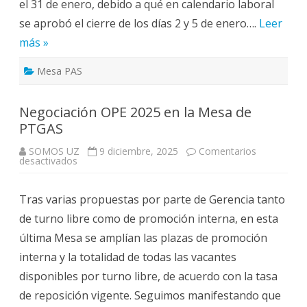
el 31 de enero, debido a qué en calendario laboral
de
la
se aprobó el cierre de los días 2 y 5 de enero….
Mesa
Leer
de
más »
PTGAS
Mesa PAS
Negociación OPE 2025 en la Mesa de
PTGAS
SOMOS UZ
9 diciembre, 2025
Comentarios
en
desactivados
Negociación
OPE
2025
Tras varias propuestas por parte de Gerencia tanto
en
la
de turno libre como de promoción interna, en esta
Mesa
de
última Mesa se amplían las plazas de promoción
PTGAS
interna y la totalidad de todas las vacantes
disponibles por turno libre, de acuerdo con la tasa
de reposición vigente. Seguimos manifestando que