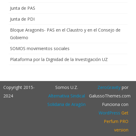
Junta de PAS
Junta de PDI
Bloque Aragonés- PAS en el Claustro y en el Consejo de
Gobierno
SOMOS movimientos sociales
Plataforma por la Dignidad de la Investigación UZ
Copyright 2015-
Somos U.Z.
ZeroGravity
por
2024
Alternativa Sindical
GalussoThemes.com
Solidaria de Aragón
Funciona con
WordPress
Get
Perfum PRO
version