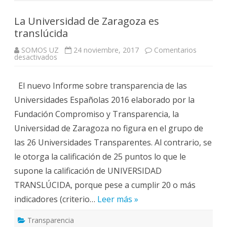
La Universidad de Zaragoza es
translúcida
SOMOS UZ
24 noviembre, 2017
Comentarios
en
desactivados
La
Universidad
de
El nuevo Informe sobre transparencia de las
Zaragoza
es
Universidades Españolas 2016 elaborado por la
translúcida
Fundación Compromiso y Transparencia, la
Universidad de Zaragoza no figura en el grupo de
las 26 Universidades Transparentes. Al contrario, se
le otorga la calificación de 25 puntos lo que le
supone la calificación de UNIVERSIDAD
TRANSLÚCIDA, porque pese a cumplir 20 o más
indicadores (criterio…
Leer más »
Transparencia