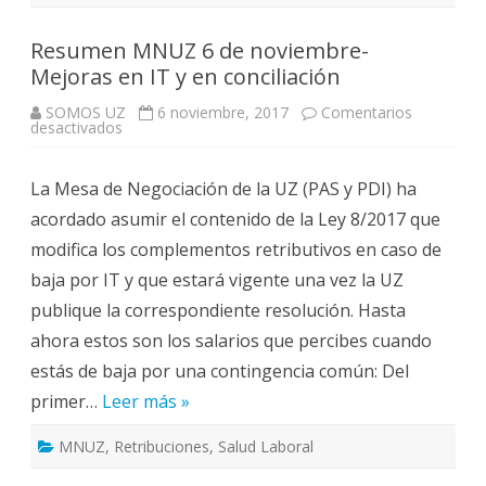
Resumen MNUZ 6 de noviembre-
Mejoras en IT y en conciliación
SOMOS UZ
6 noviembre, 2017
Comentarios
en
desactivados
Resumen
MNUZ
6
La Mesa de Negociación de la UZ (PAS y PDI) ha
de
noviembre-
acordado asumir el contenido de la Ley 8/2017 que
Mejoras
en
modifica los complementos retributivos en caso de
IT
y
baja por IT y que estará vigente una vez la UZ
en
conciliación
publique la correspondiente resolución. Hasta
ahora estos son los salarios que percibes cuando
estás de baja por una contingencia común: Del
primer…
Leer más »
MNUZ
,
Retribuciones
,
Salud Laboral