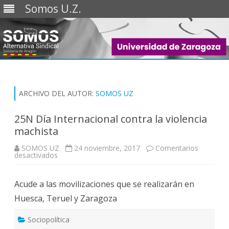
Somos U.Z.
Saltar
al
contenido
ARCHIVO DEL AUTOR:
SOMOS UZ
25N Día Internacional contra la violencia
machista
SOMOS UZ
24 noviembre, 2017
Comentarios
en
desactivados
25N
Día
Internacional
Acude a las movilizaciones que se realizarán en
contra
la
Huesca, Teruel y Zaragoza
violencia
machista
Sociopolítica