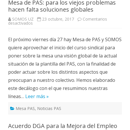
Mesa de PAS: para los viejos problemas
hacen falta soluciones globales
SOMOS UZ
23 octubre, 2017
Comentarios
en
desactivados
Mesa
de
PAS:
El próximo viernes día 27 hay Mesa de PAS y SOMOS
para
los
quiere aprovechar el inicio del curso sindical para
viejos
problemas
poner sobre la mesa una visión global de la actual
hacen
falta
situación de la plantilla del PAS, con la finalidad de
soluciones
globales
poder actuar sobre los distintos aspectos que
preocupan a nuestro colectivo. Hemos elaborado
este decálogo con el que resumimos nuestras
líneas…
Leer más »
Mesa PAS
,
Noticias PAS
Acuerdo DGA para la Mejora del Empleo