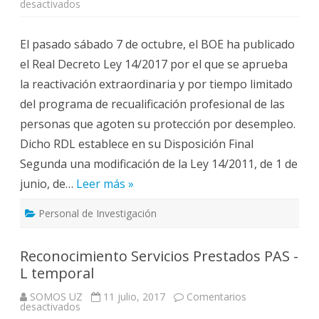
en
desactivados
RDL
14/2017
modifica
El pasado sábado 7 de octubre, el BOE ha publicado
efectos
duración
el Real Decreto Ley 14/2017 por el que se aprueba
máxima
contratos
la reactivación extraordinaria y por tiempo limitado
investigación
del programa de recualificación profesional de las
personas que agoten su protección por desempleo.
Dicho RDL establece en su Disposición Final
Segunda una modificación de la Ley 14/2011, de 1 de
junio, de…
Leer más »
Personal de Investigación
Reconocimiento Servicios Prestados PAS -
L temporal
SOMOS UZ
11 julio, 2017
Comentarios
en
desactivados
Reconocimiento