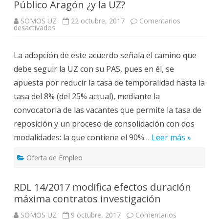
Público Aragón ¿y la UZ?
SOMOS UZ
22 octubre, 2017
Comentarios
en
desactivados
Acuerdo
DGA
para
La adopción de este acuerdo señala el camino que
la
Mejora
debe seguir la UZ con su PAS, pues en él, se
del
Empleo
apuesta por reducir la tasa de temporalidad hasta la
Público
Aragón
tasa del 8% (del 25% actual), mediante la
¿y
la
convocatoria de las vacantes que permite la tasa de
UZ?
reposición y un proceso de consolidación con dos
modalidades: la que contiene el 90%…
Leer más »
Oferta de Empleo
RDL 14/2017 modifica efectos duración
máxima contratos investigación
SOMOS UZ
9 octubre, 2017
Comentarios