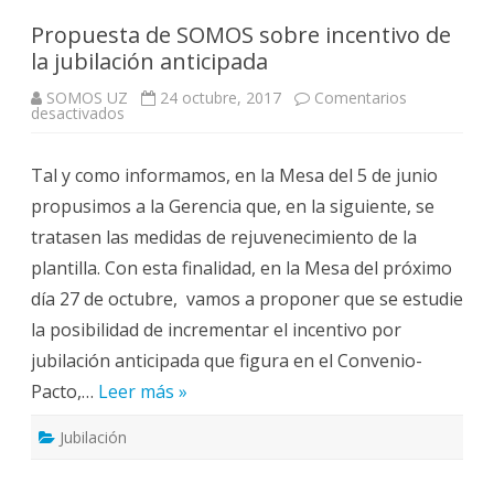
Propuesta de SOMOS sobre incentivo de
la jubilación anticipada
SOMOS UZ
24 octubre, 2017
Comentarios
en
desactivados
Propuesta
de
SOMOS
Tal y como informamos, en la Mesa del 5 de junio
sobre
incentivo
propusimos a la Gerencia que, en la siguiente, se
de
la
tratasen las medidas de rejuvenecimiento de la
jubilación
anticipada
plantilla. Con esta finalidad, en la Mesa del próximo
día 27 de octubre, vamos a proponer que se estudie
la posibilidad de incrementar el incentivo por
jubilación anticipada que figura en el Convenio-
Pacto,…
Leer más »
Jubilación