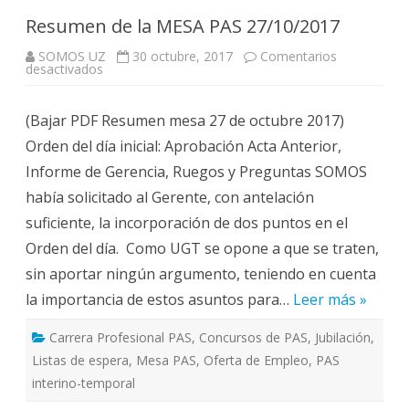
Resumen de la MESA PAS 27/10/2017
SOMOS UZ
30 octubre, 2017
Comentarios
en
desactivados
Resumen
de
la
(Bajar PDF Resumen mesa 27 de octubre 2017)
MESA
PAS
Orden del día inicial: Aprobación Acta Anterior,
27/10/2017
Informe de Gerencia, Ruegos y Preguntas SOMOS
había solicitado al Gerente, con antelación
suficiente, la incorporación de dos puntos en el
Orden del día. Como UGT se opone a que se traten,
sin aportar ningún argumento, teniendo en cuenta
la importancia de estos asuntos para…
Leer más »
Carrera Profesional PAS
,
Concursos de PAS
,
Jubilación
,
Listas de espera
,
Mesa PAS
,
Oferta de Empleo
,
PAS
interino-temporal