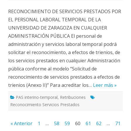
Servicios
Prestados
RECONOCIMIENTO DE SERVICIOS PRESTADOS POR
PAS
-
EL PERSONAL LABORAL TEMPORAL DE LA
L
temporal
UNIVERSIDAD DE ZARAGOZA EN CUALQUIER
ADMINISTRACIÓN PÚBLICA El personal de
administración y servicios laboral temporal podrá
solicitar el reconocimiento, a efectos de trienios, de
los servicios prestados en cualquier Administración
pública conforme al modelo “Solicitud de
reconocimiento de servicios prestados a efectos de
trienios (Anexo II)” Para acreditar los…
Leer más »
PAS interino-temporal
,
Retribuciones
Reconocimiento Servicios Prestados
Paginación
« Anterior
1
…
58
59
60
61
62
…
71