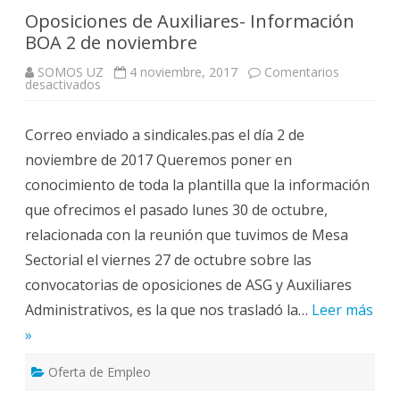
Oposiciones de Auxiliares- Información
BOA 2 de noviembre
SOMOS UZ
4 noviembre, 2017
Comentarios
en
desactivados
Oposiciones
de
Auxiliares-
Correo enviado a sindicales.pas el día 2 de
Información
BOA
noviembre de 2017 Queremos poner en
2
de
conocimiento de toda la plantilla que la información
noviembre
que ofrecimos el pasado lunes 30 de octubre,
relacionada con la reunión que tuvimos de Mesa
Sectorial el viernes 27 de octubre sobre las
convocatorias de oposiciones de ASG y Auxiliares
Administrativos, es la que nos trasladó la…
Leer más
»
Oferta de Empleo