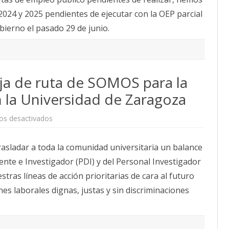
Unizar
CALENDARIO
 2024 y 2025 pendientes de ejecutar con la OEP parcial
2024+2025+2026
ACTUALIDAD
ierno el pasado 29 de junio.
AFILIACIÓN
PUBLICACIONES
IMÁGENES FEMINISTAS
oja de ruta de SOMOS para la
MUJERES DE LA INTERSINDICAL
n la Universidad de Zaragoza
en
os desactivados
Balance
del
curso
sladar a toda la comunidad universitaria un balance
y
hoja
cente e Investigador (PDI) y del Personal Investigador
de
ruta
estras líneas de acción prioritarias de cara al futuro
de
SOMOS
es laborales dignas, justas y sin discriminaciones
para
la
defensa
del
PDI
y