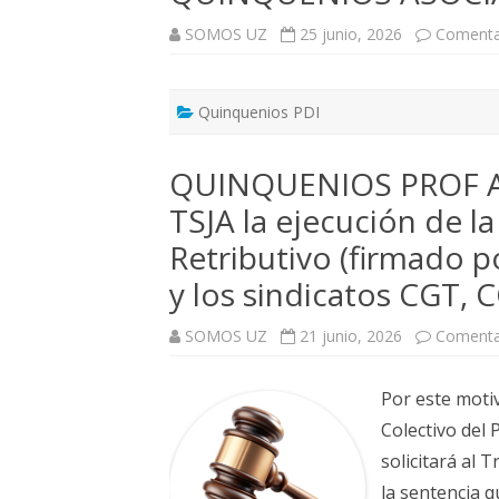
SOMOS UZ
25 junio, 2026
Comenta
Quinquenios PDI
QUINQUENIOS PROF AS
TSJA la ejecución de l
Retributivo (firmado p
y los sindicatos CGT, 
SOMOS UZ
21 junio, 2026
Comenta
Por este moti
Colectivo del
solicitará al 
la sentencia 