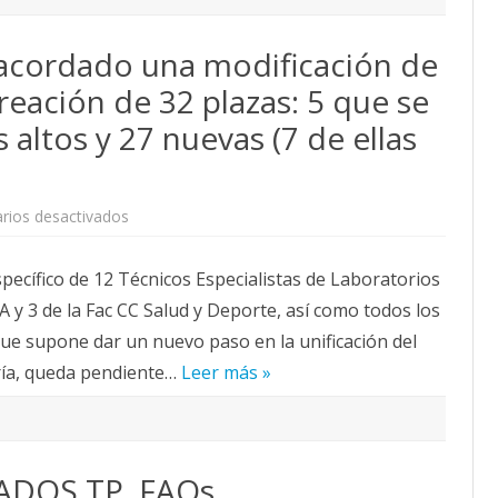
PI
en
la
acordado una modificación de
Universidad
de
Zaragoza
reación de 32 plazas: 5 que se
altos y 27 nuevas (7 de ellas
en
rios desactivados
La
Mesa
de
ecífico de 12 Técnicos Especialistas de Laboratorios
PTGAS
ha
NA y 3 de la Fac CC Salud y Deporte, así como todos los
acordado
una
 que supone dar un nuevo paso en la unificación del
modificación
de
ría, queda pendiente…
la
Leer más »
RPT
que
supone
la
creación
de
DOS TP. FAQs
32
plazas: