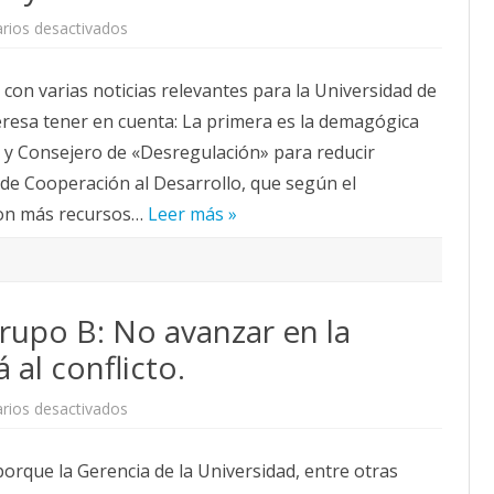
en
rios desactivados
Los
acontecimientos
políticos
n varias noticias relevantes para la Universidad de
y
la
resa tener en cuenta: La primera es la demagógica
Universidad.
Cátedra
 y Consejero de «Desregulación» para reducir
Cooperación,
Concierto
 de Cooperación al Desarrollo, que según el
Bachillerato
y
con más recursos…
Ciudad
Leer más »
del
Cine,todo
fluye
en
la
misma
upo B: No avanzar en la
dirección.
 al conflicto.
en
rios desactivados
RPT
implementación
grupo
orque la Gerencia de la Universidad, entre otras
B:
No