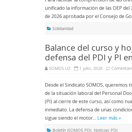
ELECCIONES UZ 2015
unificado la información de las OEP del
FEMINISMO E IGUALDAD
de 2026 aprobada por el Consejo de Gob
ESTATUTOS
Solidaridad
Balance del curso y h
defensa del PDI y PI e
SOMOS UZ
1 julio, 2026
Comentari
Desde el Sindicato SOMOS, queremos tra
de la situación laboral del Personal Do
(PI) al cierre de este curso, así como nu
inmediato. La defensa de unas condicion
sigue siendo el motor…
Leer más »
Boletín iSOMOS PDI
,
Noticias PDI