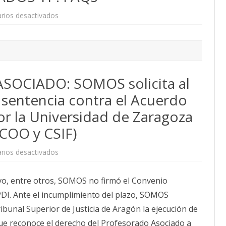
5
que
en
rios desactivados
se
QUINQUENIOS
transforman
ASOCIADOS
en
TP.
grupos
FAQs
altos
y
27
nuevas
(7
OCIADO: SOMOS solicita al
de
ellas
a sentencia contra el Acuerdo
en
Teruel)
or la Universidad de Zaragoza
CCOO y CSIF)
en
rios desactivados
QUINQUENIOS
PROF
ASOCIADO:
vo, entre otros, SOMOS no firmó el Convenio
SOMOS
solicita
 PDI. Ante el incumplimiento del plazo, SOMOS
al
TSJA
Tribunal Superior de Justicia de Aragón la ejecución de
la
ejecución
que reconoce el derecho del Profesorado Asociado a
de