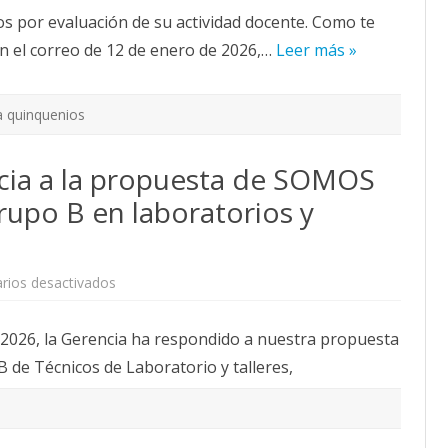
la
os por evaluación de su actividad docente. Como te
sentencia
contra
 el correo de 12 de enero de 2026,…
el
Leer más »
Acuerdo
Retributivo
(firmado
por
a quinquenios
la
Universidad
de
Zaragoza
cia a la propuesta de SOMOS
y
los
rupo B en laboratorios y
sindicatos
CGT,
CCOO
y
CSIF)
en
rios desactivados
Respuesta
de
la
 2026, la Gerencia ha respondido a nuestra propuesta
Gerencia
a
 de Técnicos de Laboratorio y talleres,
la
propuesta
de
SOMOS
para
la