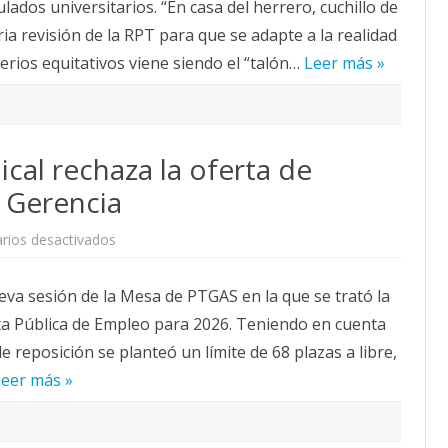
ulados universitarios. “En casa del herrero, cuchillo de
avanzar
en
ia revisión de la RPT para que se adapte a la realidad
la
negociación
terios equitativos viene siendo el “talón…
nos
Leer más »
llevará
al
conflicto.
ical rechaza la oferta de
 Gerencia
en
rios desactivados
La
representación
sindical
eva sesión de la Mesa de PTGAS en la que se trató la
rechaza
la
ta Pública de Empleo para 2026. Teniendo en cuenta
oferta
de
e reposición se planteó un límite de 68 plazas a libre,
empleo
propuesta
Leer más »
por
Gerencia