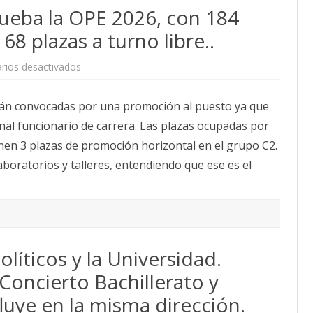
promoción
ueba la OPE 2026, con 184
al
grupo
B
8 plazas a turno libre..
en
laboratorios
y
en
rios desactivados
talleres.
La
Mesa
de
erán convocadas por una promoción al puesto ya que
PTGAS
aprueba
al funcionario de carrera. Las plazas ocupadas por
la
OPE
onen 3 plazas de promoción horizontal en el grupo C2.
2026,
con
boratorios y talleres, entendiendo que ese es el
184
plazas
de
promoción
y
68
plazas
a
turno
líticos y la Universidad.
libre..
Concierto Bachillerato y
luye en la misma dirección.