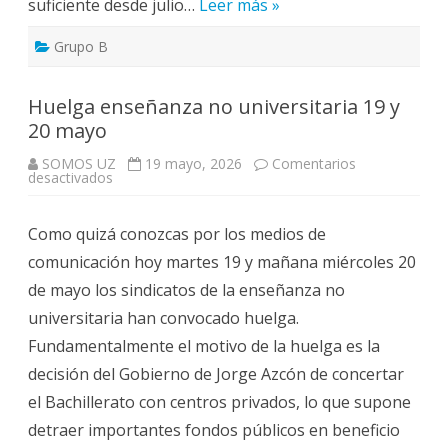
suficiente desde julio…
Leer más »
Grupo B
Huelga enseñanza no universitaria 19 y
20 mayo
SOMOS UZ
19 mayo, 2026
Comentarios
en
desactivados
Huelga
enseñanza
no
Como quizá conozcas por los medios de
universitaria
19
comunicación hoy martes 19 y mañana miércoles 20
y
20
de mayo los sindicatos de la enseñanza no
mayo
universitaria han convocado huelga.
Fundamentalmente el motivo de la huelga es la
decisión del Gobierno de Jorge Azcón de concertar
el Bachillerato con centros privados, lo que supone
detraer importantes fondos públicos en beneficio