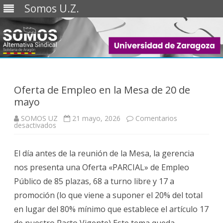
Somos U.Z.
Saltar
al
contenido
Oferta de Empleo en la Mesa de 20 de
mayo
SOMOS UZ
21 mayo, 2026
Comentarios
en
desactivados
Oferta
de
Empleo
El día antes de la reunión de la Mesa, la gerencia
en
la
nos presenta una Oferta «PARCIAL» de Empleo
Mesa
de
Público de 85 plazas, 68 a turno libre y 17 a
20
de
promoción (lo que viene a suponer el 20% del total
mayo
en lugar del 80% mínimo que establece el artículo 17
de nuestro Pacto Vigente) Este tema queda