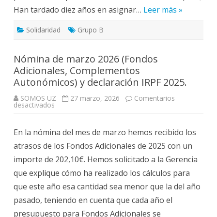
¿Por
Han tardado diez años en asignar…
qué
Leer más »
solo
en
laboratorios
Solidaridad
Grupo B
y
talleres
y
no
Nómina de marzo 2026 (Fondos
en
Adicionales, Complementos
otras
áreas?
Autonómicos) y declaración IRPF 2025.
¿Por
qué
la
SOMOS UZ
27 marzo, 2026
Comentarios
Mesa
en
desactivados
de
Nómina
PTGAS
de
y
marzo
el
En la nómina del mes de marzo hemos recibido los
2026
Consejo
(Fondos
de
atrasos de los Fondos Adicionales de 2025 con un
Adicionales,
Gobierno
Complementos
lo
importe de 202,10€. Hemos solicitado a la Gerencia
Autonómicos)
acordaron
y
así?
que explique cómo ha realizado los cálculos para
declaración
IRPF
que este año esa cantidad sea menor que la del año
2025.
pasado, teniendo en cuenta que cada año el
presupuesto para Fondos Adicionales se