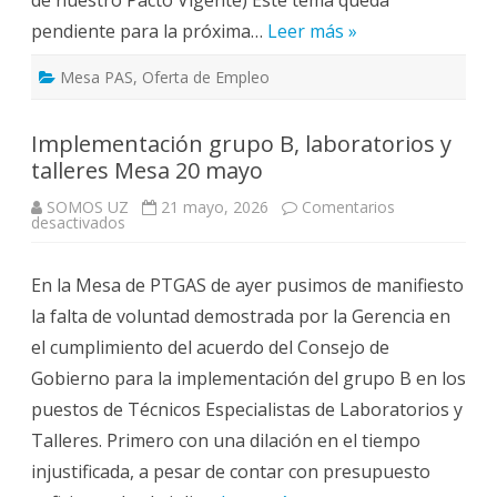
pendiente para la próxima…
Leer más »
Mesa PAS
,
Oferta de Empleo
Implementación grupo B, laboratorios y
talleres Mesa 20 mayo
SOMOS UZ
21 mayo, 2026
Comentarios
en
desactivados
Implementación
grupo
B,
En la Mesa de PTGAS de ayer pusimos de manifiesto
laboratorios
y
la falta de voluntad demostrada por la Gerencia en
talleres
Mesa
el cumplimiento del acuerdo del Consejo de
20
mayo
Gobierno para la implementación del grupo B en los
puestos de Técnicos Especialistas de Laboratorios y
Talleres. Primero con una dilación en el tiempo
injustificada, a pesar de contar con presupuesto