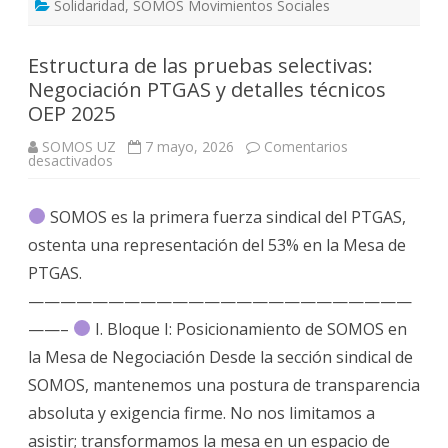
Solidaridad
,
SOMOS Movimientos Sociales
Estructura de las pruebas selectivas:
Negociación PTGAS y detalles técnicos
OEP 2025
SOMOS UZ
7 mayo, 2026
Comentarios
en
desactivados
Estructura
de
las
SOMOS es la primera fuerza sindical del PTGAS,
pruebas
selectivas:
ostenta una representación del 53% en la Mesa de
Negociación
PTGAS
PTGAS.
y
detalles
————————————————————————
técnicos
OEP
——–
I. Bloque I: Posicionamiento de SOMOS en
2025
la Mesa de Negociación Desde la sección sindical de
SOMOS, mantenemos una postura de transparencia
absoluta y exigencia firme. No nos limitamos a
asistir; transformamos la mesa en un espacio de