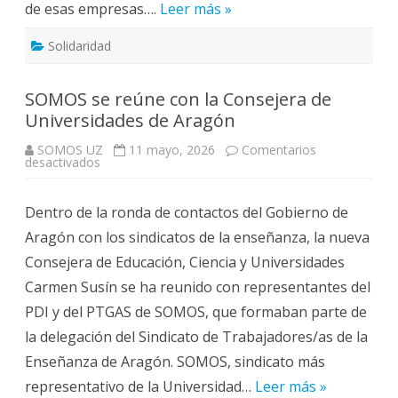
de esas empresas….
Leer más »
Solidaridad
SOMOS se reúne con la Consejera de
Universidades de Aragón
SOMOS UZ
11 mayo, 2026
Comentarios
en
desactivados
SOMOS
se
reúne
Dentro de la ronda de contactos del Gobierno de
con
la
Aragón con los sindicatos de la enseñanza, la nueva
Consejera
de
Consejera de Educación, Ciencia y Universidades
Universidades
de
Carmen Susín se ha reunido con representantes del
Aragón
PDI y del PTGAS de SOMOS, que formaban parte de
la delegación del Sindicato de Trabajadores/as de la
Enseñanza de Aragón. SOMOS, sindicato más
representativo de la Universidad…
Leer más »