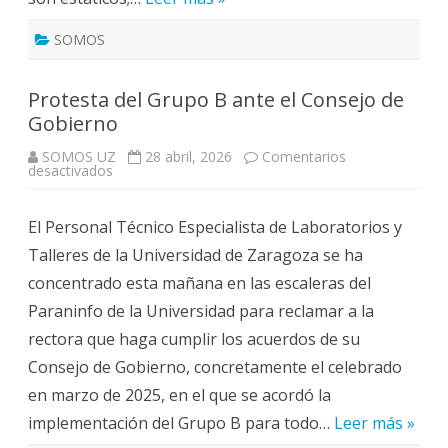
SOMOS
Protesta del Grupo B ante el Consejo de
Gobierno
SOMOS UZ
28 abril, 2026
Comentarios
en
desactivados
Protesta
del
Grupo
El Personal Técnico Especialista de Laboratorios y
B
ante
Talleres de la Universidad de Zaragoza se ha
el
Consejo
concentrado esta mañana en las escaleras del
de
Gobierno
Paraninfo de la Universidad para reclamar a la
rectora que haga cumplir los acuerdos de su
Consejo de Gobierno, concretamente el celebrado
en marzo de 2025, en el que se acordó la
implementación del Grupo B para todo…
Leer más »