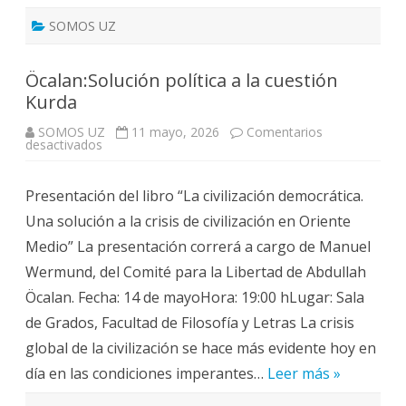
SOMOS UZ
Öcalan:Solución política a la cuestión
Kurda
SOMOS UZ
11 mayo, 2026
Comentarios
en
desactivados
Öcalan:Solución
política
a
Presentación del libro “La civilización democrática.
la
cuestión
Una solución a la crisis de civilización en Oriente
Kurda
Medio” La presentación correrá a cargo de Manuel
Wermund, del Comité para la Libertad de Abdullah
Öcalan. Fecha: 14 de mayoHora: 19:00 hLugar: Sala
de Grados, Facultad de Filosofía y Letras La crisis
global de la civilización se hace más evidente hoy en
día en las condiciones imperantes…
Leer más »