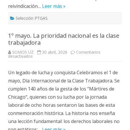
reivindicación…
Leer más »
Selección PTGAS
1º mayo. La prioridad nacional es la clase
trabajadora
SOMOS UZ
30 abril, 2026
Comentarios
en
desactivados
1º
mayo.
La
Un legado de lucha y conquista Celebramos el 1 de
prioridad
nacional
mayo, Día Internacional de la Clase Trabajadora. Se
es
la
cumplen 140 años de la gesta de los “Mártires de
clase
trabajadora
Chicago”, quienes con su lucha por la jornada
laboral de ocho horas sentaron las bases de esta
conmemoración histórica. La historia nos enseña
una lección fundamental: los derechos laborales no
son estáticos;…
Leer más »