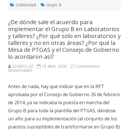
Solidaridad
Grupo B
¿De dónde sale el acuerdo para
implementar el Grupo B en Laboratorios
y talleres? ¿Por qué solo en laboratorios y
talleres y no en otras áreas? ¿Por qué la
Mesa de PTGAS y el Consejo de Gobierno
lo acordaron así?
SOMOS UZ
16 abril, 2026
Comentarios
en
desactivados
¿De
dónde
sale
Antes de nada, hay que indicar que en la RPT
el
acuerdo
aprobada por el Consejo de Gobierno 26 de febrero
para
implementar
de 2014, ya se indicaba la puesta en marcha del
el
Grupo
Grupo B para toda la plantilla del PTGAS, dándose
B
en
un año para su implementación (al conjunto de los
Laboratorios
y
puestos susceptibles de transformarse en Grupo B).
talleres?