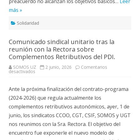
preacuerdo no alcanzan los objetivos básicos…
Leer
más »
Solidaridad
Comunicado sindical unitario tras la
reunión con la Rectora sobre
Complementos Retributivos del PDI.
SOMOS UZ
2 junio, 2026
Comentarios
en
desactivados
Comunicado
sindical
unitario
Ante la próxima finalización del contrato-programa
tras
la
(2024-2026) que regula actualmente los
reunión
con
complementos retributivos autonómicos, ayer, 1 de
la
Rectora
junio, los sindicatos CCOO, CGT, CSIF, SOMOS y UGT
sobre
Complementos
nos reunimos con la Sra. Rectora. El objetivo del
Retributivos
del
encuentro fue exponerle el nuevo modelo de
PDI.