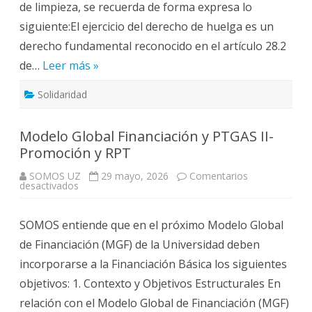
de limpieza, se recuerda de forma expresa lo
siguiente:El ejercicio del derecho de huelga es un
derecho fundamental reconocido en el artículo 28.2
de…
Leer más »
Solidaridad
Modelo Global Financiación y PTGAS II-
Promoción y RPT
SOMOS UZ
29 mayo, 2026
Comentarios
en
desactivados
Modelo
Global
Financiación
SOMOS entiende que en el próximo Modelo Global
y
PTGAS
de Financiación (MGF) de la Universidad deben
II-
Promoción
incorporarse a la Financiación Básica los siguientes
y
RPT
objetivos: 1. Contexto y Objetivos Estructurales En
relación con el Modelo Global de Financiación (MGF)