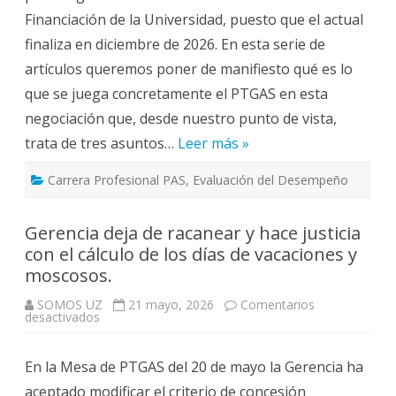
Equiparación
Financiación de la Universidad, puesto que el actual
de
la
finaliza en diciembre de 2026. En esta serie de
Carrera
a
artículos queremos poner de manifiesto qué es lo
la
DGA
que se juega concretamente el PTGAS en esta
negociación que, desde nuestro punto de vista,
trata de tres asuntos…
Leer más »
Carrera Profesional PAS
,
Evaluación del Desempeño
Gerencia deja de racanear y hace justicia
con el cálculo de los días de vacaciones y
moscosos.
SOMOS UZ
21 mayo, 2026
Comentarios
en
desactivados
Gerencia
deja
de
En la Mesa de PTGAS del 20 de mayo la Gerencia ha
racanear
y
aceptado modificar el criterio de concesión
hace