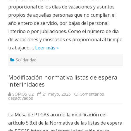
justicia
proporcional de los días de vacaciones y asuntos
con
el
propios de aquellas personas que no cumplían el
cálculo
de
año entero de servicio, por bajas del personal
los
días
interino o por jubilaciones. Como el número de día
de
vacaciones
de vacaciones y moscosos es proporcional al tiempo
y
moscosos.
trabajado,…
Leer más »
Solidaridad
Modificación normativa listas de espera
interinidades
SOMOS UZ
21 mayo, 2026
Comentarios
en
desactivados
Modificación
normativa
listas
La Mesa de PTGAS acordó la modificación del
de
espera
artículo 5.3.d) de la Normativa de las listas de espera
interinidades
de PTGAS interino, así como la inclusión de un