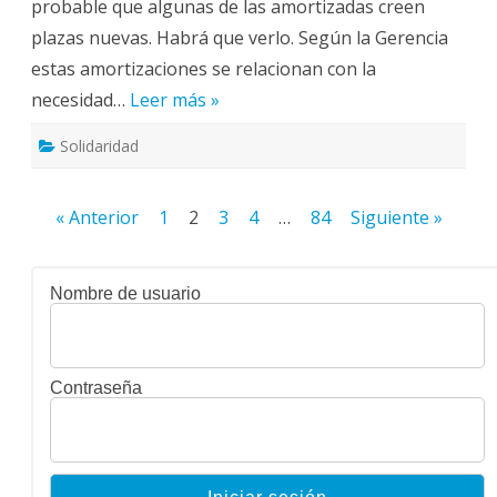
probable que algunas de las amortizadas creen
estancada:
Centros,
plazas nuevas. Habrá que verlo. Según la Gerencia
Unidades
y
estas amortizaciones se relacionan con la
Servicios
estresados.
necesidad…
Leer más »
Solidaridad
Paginación
« Anterior
1
2
3
4
…
84
Siguiente »
de
entradas
Nombre de usuario
Contraseña