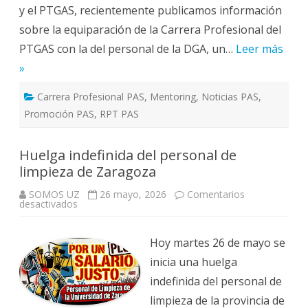
y el PTGAS, recientemente publicamos información
sobre la equiparación de la Carrera Profesional del
PTGAS con la del personal de la DGA, un…
Leer más
»
Carrera Profesional PAS
,
Mentoring
,
Noticias PAS
,
Promoción PAS
,
RPT PAS
Huelga indefinida del personal de
limpieza de Zaragoza
SOMOS UZ
26 mayo, 2026
Comentarios
en
desactivados
Huelga
indefinida
del
personal
Hoy martes 26 de mayo se
de
limpieza
inicia una huelga
de
Zaragoza
indefinida del personal de
limpieza de la provincia de