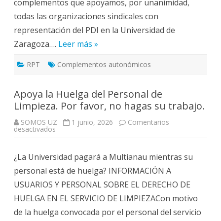
complementos que apoyamos, por unanimidad,
todas las organizaciones sindicales con
representación del PDI en la Universidad de
Zaragoza….
Leer más »
RPT
Complementos autonómicos
Apoya la Huelga del Personal de
Limpieza. Por favor, no hagas su trabajo.
SOMOS UZ
1 junio, 2026
Comentarios
en
desactivados
Apoya
la
Huelga
¿La Universidad pagará a Multianau mientras su
del
Personal
personal está de huelga? INFORMACIÓN A
de
Limpieza.
USUARIOS Y PERSONAL SOBRE EL DERECHO DE
Por
favor,
HUELGA EN EL SERVICIO DE LIMPIEZACon motivo
no
hagas
de la huelga convocada por el personal del servicio
su
trabajo.