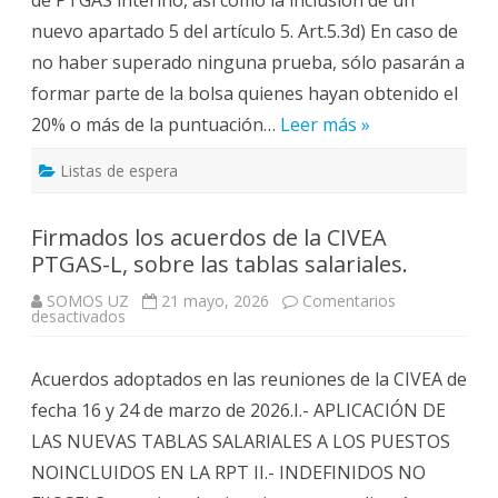
nuevo apartado 5 del artículo 5. Art.5.3d) En caso de
no haber superado ninguna prueba, sólo pasarán a
formar parte de la bolsa quienes hayan obtenido el
20% o más de la puntuación…
Leer más »
Listas de espera
Firmados los acuerdos de la CIVEA
PTGAS-L, sobre las tablas salariales.
SOMOS UZ
21 mayo, 2026
Comentarios
en
desactivados
Firmados
los
acuerdos
Acuerdos adoptados en las reuniones de la CIVEA de
de
la
fecha 16 y 24 de marzo de 2026.I.- APLICACIÓN DE
CIVEA
PTGAS-
LAS NUEVAS TABLAS SALARIALES A LOS PUESTOS
L,
sobre
NOINCLUIDOS EN LA RPT II.- INDEFINIDOS NO
las
tablas