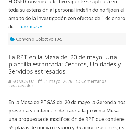
FIJOSEl Convenio colectivo vigente se aplicará en
salariales.
toda su extensión al personal indefinido no fijoen el
ámbito de la investigación con efectos de 1 de enero
de…
Leer más »
Convenio Colectivo PAS
La RPT en la Mesa del 20 de mayo. Una
plantilla estancada: Centros, Unidades y
Servicios estresados.
SOMOS UZ
21 mayo, 2026
Comentarios
en
desactivados
La
RPT
en
En la Mesa de PTGAS del 20 de mayo la Gerencia nos
la
Mesa
presenta su intención de traer a la próxima Mesa
del
20
una propuesta de modificación de RPT que contiene
de
mayo.
55 plazas de nueva creación y 35 amortizaciones, es
Una
plantilla