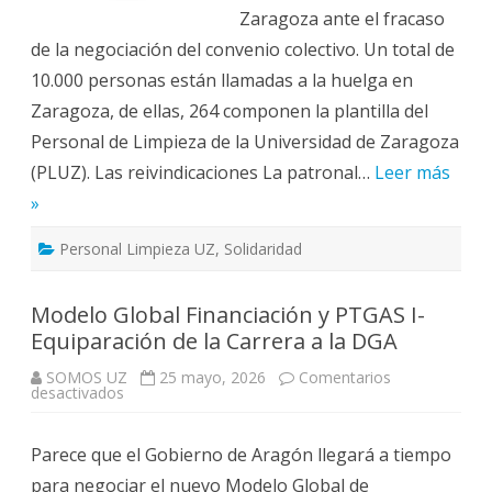
Zaragoza ante el fracaso
de la negociación del convenio colectivo. Un total de
10.000 personas están llamadas a la huelga en
Zaragoza, de ellas, 264 componen la plantilla del
Personal de Limpieza de la Universidad de Zaragoza
(PLUZ). Las reivindicaciones La patronal…
Leer más
»
Personal Limpieza UZ
,
Solidaridad
Modelo Global Financiación y PTGAS I-
Equiparación de la Carrera a la DGA
SOMOS UZ
25 mayo, 2026
Comentarios
en
desactivados
Modelo
Global
Financiación
Parece que el Gobierno de Aragón llegará a tiempo
y
PTGAS
para negociar el nuevo Modelo Global de
I-