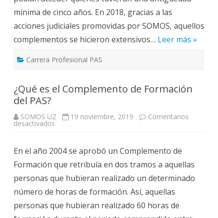
mínima de cinco años. En 2018, gracias a las
acciones judiciales promovidas por SOMOS, aquellos
complementos se hicieron extensivos…
Leer más »
Carrera Profesional PAS
¿Qué es el Complemento de Formación
del PAS?
SOMOS UZ
19 noviembre, 2019
Comentarios
en
desactivados
¿Qué
es
el
En el año 2004 se aprobó un Complemento de
Complemento
de
Formación que retribuía en dos tramos a aquellas
Formación
del
personas que hubieran realizado un determinado
PAS?
número de horas de formación. Así, aquellas
personas que hubieran realizado 60 horas de