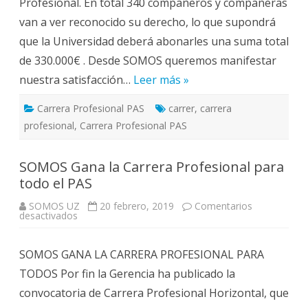
Profesional. En total 340 compañeros y compañeras
Pasemos
a
van a ver reconocido su derecho, lo que supondrá
la
ofensiva
que la Universidad deberá abonarles una suma total
de 330.000€ . Desde SOMOS queremos manifestar
nuestra satisfacción…
Leer más »
Carrera Profesional PAS
carrer
,
carrera
profesional
,
Carrera Profesional PAS
SOMOS Gana la Carrera Profesional para
todo el PAS
SOMOS UZ
20 febrero, 2019
Comentarios
en
desactivados
SOMOS
Gana
la
SOMOS GANA LA CARRERA PROFESIONAL PARA
Carrera
Profesional
TODOS Por fin la Gerencia ha publicado la
para
todo
convocatoria de Carrera Profesional Horizontal, que
el
PAS