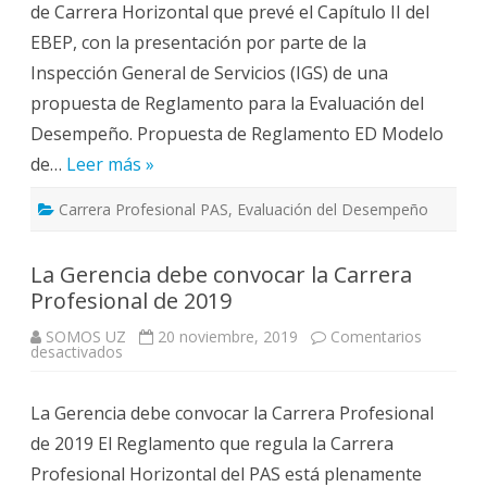
de Carrera Horizontal que prevé el Capítulo II del
Desempeño
EBEP, con la presentación por parte de la
Inspección General de Servicios (IGS) de una
propuesta de Reglamento para la Evaluación del
Desempeño. Propuesta de Reglamento ED Modelo
de…
Leer más »
Carrera Profesional PAS
,
Evaluación del Desempeño
La Gerencia debe convocar la Carrera
Profesional de 2019
SOMOS UZ
20 noviembre, 2019
Comentarios
en
desactivados
La
Gerencia
debe
La Gerencia debe convocar la Carrera Profesional
convocar
la
de 2019 El Reglamento que regula la Carrera
Carrera
Profesional
Profesional Horizontal del PAS está plenamente
de