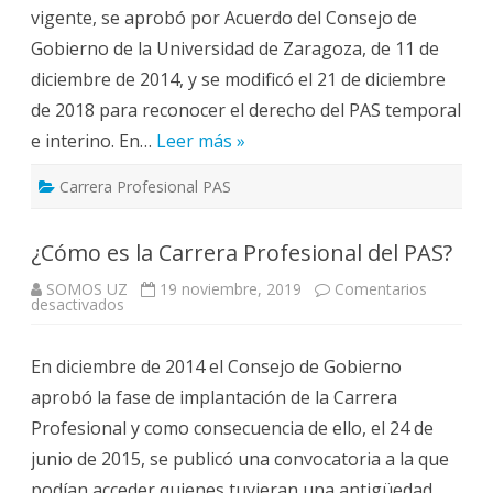
2019
vigente, se aprobó por Acuerdo del Consejo de
Gobierno de la Universidad de Zaragoza, de 11 de
diciembre de 2014, y se modificó el 21 de diciembre
de 2018 para reconocer el derecho del PAS temporal
e interino. En…
Leer más »
Carrera Profesional PAS
¿Cómo es la Carrera Profesional del PAS?
SOMOS UZ
19 noviembre, 2019
Comentarios
en
desactivados
¿Cómo
es
la
En diciembre de 2014 el Consejo de Gobierno
Carrera
Profesional
aprobó la fase de implantación de la Carrera
del
PAS?
Profesional y como consecuencia de ello, el 24 de
junio de 2015, se publicó una convocatoria a la que
podían acceder quienes tuvieran una antigüedad