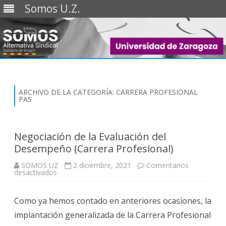
Somos U.Z.
Saltar
al
contenido
ARCHIVO DE LA CATEGORÍA:
CARRERA PROFESIONAL
PAS
Negociación de la Evaluación del
Desempeño (Carrera Profesional)
SOMOS UZ
2 diciembre, 2021
Comentarios
en
desactivados
Negociación
de
la
Como ya hemos contado en anteriores ocasiones, la
Evaluación
del
implantación generalizada de la Carrera Profesional
Desempeño
(Carrera