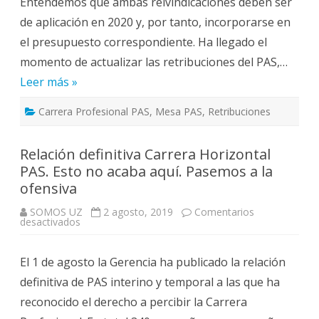
Entendemos que ambas reivindicaciones deben ser
de
Formación
de aplicación en 2020 y, por tanto, incorporarse en
el presupuesto correspondiente. Ha llegado el
momento de actualizar las retribuciones del PAS,…
Leer más »
Carrera Profesional PAS
,
Mesa PAS
,
Retribuciones
Relación definitiva Carrera Horizontal
PAS. Esto no acaba aquí. Pasemos a la
ofensiva
SOMOS UZ
2 agosto, 2019
Comentarios
en
desactivados
Relación
definitiva
Carrera
El 1 de agosto la Gerencia ha publicado la relación
Horizontal
PAS.
definitiva de PAS interino y temporal a las que ha
Esto
no
reconocido el derecho a percibir la Carrera
acaba
aquí.