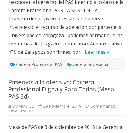
reconocen el derecho del PAS interino al cobro de la
el
derecho
Carrera Profesional. VER LA SENTENCIA
a
la
Transcurrido el plazo previsto sin haberse
Carrera
Profesional
interpuesto el recurso de apelación por parte de la
al
PAS
Universidad de Zaragoza, podemos afirmar que las
Interino
sentencias del Juzgado Contencioso-Administrativo
nº 5 de Zaragoza son firmes; por…
Leer más »
Carrera Profesional PAS
carrera profesional
Pasemos a la ofensiva: Carrera
Profesional Digna y Para Todos (Mesa
PAS 3d)
SOMOS UZ
29 noviembre, 2018
Comentarios
en
desactivados
Pasemos
a
la
Mesa de PAS de 3 de diciembre de 2018 La Gerencia
ofensiva:
Carrera