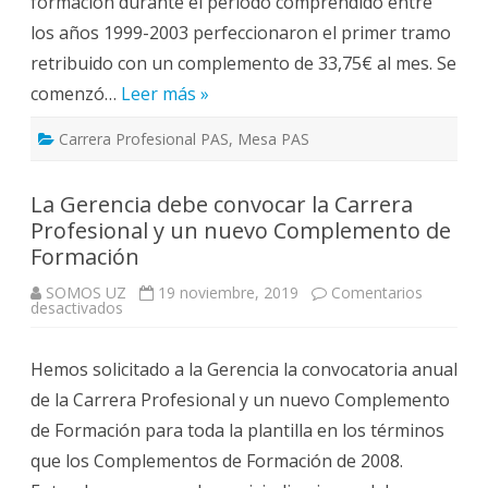
formación durante el periodo comprendido entre
los años 1999-2003 perfeccionaron el primer tramo
retribuido con un complemento de 33,75€ al mes. Se
comenzó…
Leer más »
Carrera Profesional PAS
,
Mesa PAS
La Gerencia debe convocar la Carrera
Profesional y un nuevo Complemento de
Formación
SOMOS UZ
19 noviembre, 2019
Comentarios
en
desactivados
La
Gerencia
debe
Hemos solicitado a la Gerencia la convocatoria anual
convocar
la
de la Carrera Profesional y un nuevo Complemento
Carrera
Profesional
de Formación para toda la plantilla en los términos
y
un
que los Complementos de Formación de 2008.
nuevo
Complemento