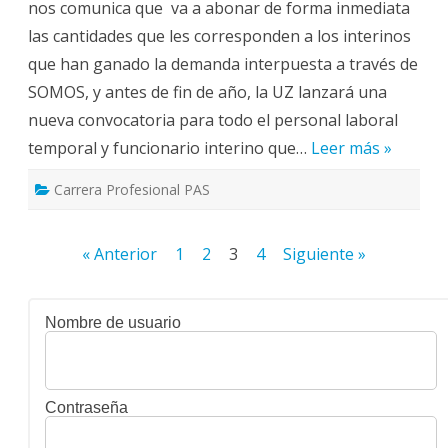
nos comunica que va a abonar de forma inmediata
Profesional
Digna
las cantidades que les corresponden a los interinos
y
Para
que han ganado la demanda interpuesta a través de
Todos
(Mesa
SOMOS, y antes de fin de año, la UZ lanzará una
PAS
3d)
nueva convocatoria para todo el personal laboral
temporal y funcionario interino que…
Leer más »
Carrera Profesional PAS
Paginación
« Anterior
1
2
3
4
Siguiente »
de
entradas
Nombre de usuario
Contraseña