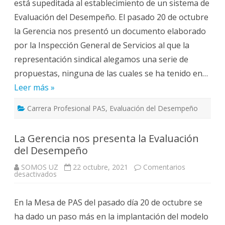
está supeditada al establecimiento de un sistema de
Profesional)
Evaluación del Desempeño. El pasado 20 de octubre
la Gerencia nos presentó un documento elaborado
por la Inspección General de Servicios al que la
representación sindical alegamos una serie de
propuestas, ninguna de las cuales se ha tenido en…
Leer más »
Carrera Profesional PAS
,
Evaluación del Desempeño
La Gerencia nos presenta la Evaluación
del Desempeño
SOMOS UZ
22 octubre, 2021
Comentarios
en
desactivados
La
Gerencia
nos
En la Mesa de PAS del pasado día 20 de octubre se
presenta
la
ha dado un paso más en la implantación del modelo
Evaluación
del