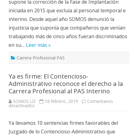
supone la corrección de la Fase de Implantación
iniciada en 2015 que excluía al personal temporal e
interino. Desde aquel año SOMOS denunció la
injusticia que suponía que compañeros que venían
trabajando más de cinco años fueran discriminados
en su…
Leer más »
Carrera Profesional PAS
Ya es firme: El Contencioso-
Administrativo reconoce el derecho a la
Carrera Profesional al PAS Interino
SOMOS UZ
18 febrero, 2019
Comentarios
en
desactivados
Ya
es
firme:
Ya llevamos 10 sentencias firmes favorables del
El
Contencioso-
Juzgado de lo Contencioso-Administrativo que
Administrativo
reconoce